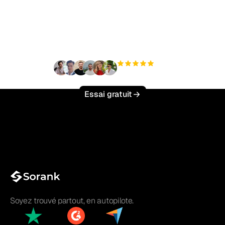
trafic organique sans
effort ?
+3 000
utilisateurs
Essai gratuit
Soyez trouvé partout, en autopilote.