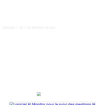
/
/
Accueil
VS
AI Monitor vs Lovarank
AI Monitor vs Lovarank :
ma comparaison honnête
pour 2026
AI Monitor et Lovarank sont deux outils populaires pour
suivre la visibilité dans les systèmes d’IA, mais lequel
répond le mieux à vos besoins ?
Nous comparons leurs fonctionnalités, leurs tarifs et leurs
avantages pour vous aider à choisir l’outil d’IA SEO le
plus adapté à votre stratégie.
AI Monitor