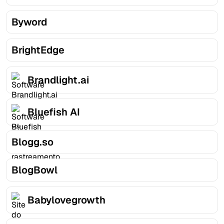
Byword
BrightEdge
Brandlight.ai
Bluefish AI
Blogg.so
BlogBowl
Babylovegrowth