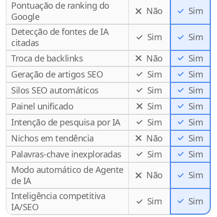
Pontuação de ranking do
Não
Sim
Google
Detecção de fontes de IA
Sim
Sim
citadas
Troca de backlinks
Não
Sim
Geração de artigos SEO
Sim
Sim
Silos SEO automáticos
Sim
Sim
Painel unificado
Sim
Sim
Intenção de pesquisa por IA
Sim
Sim
Nichos em tendência
Não
Sim
Palavras-chave inexploradas
Sim
Sim
Modo automático de Agente
Não
Sim
de IA
Inteligência competitiva
Sim
Sim
IA/SEO