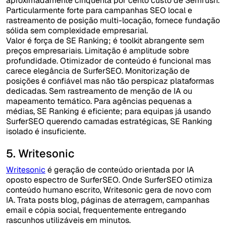
aproximadamente cinquenta por cento custo de Semrush.
Particularmente forte para campanhas SEO local e
rastreamento de posição multi-locação, fornece fundação
sólida sem complexidade empresarial.
Valor é força de SE Ranking; é toolkit abrangente sem
preços empresariais. Limitação é amplitude sobre
profundidade. Otimizador de conteúdo é funcional mas
carece elegância de SurferSEO. Monitorização de
posições é confiável mas não tão perspicaz plataformas
dedicadas. Sem rastreamento de menção de IA ou
mapeamento temático. Para agências pequenas a
médias, SE Ranking é eficiente; para equipas já usando
SurferSEO querendo camadas estratégicas, SE Ranking
isolado é insuficiente.
5. Writesonic
Writesonic
é geração de conteúdo orientada por IA
oposto espectro de SurferSEO. Onde SurferSEO otimiza
conteúdo humano escrito, Writesonic gera de novo com
IA. Trata posts blog, páginas de aterragem, campanhas
email e cópia social, frequentemente entregando
rascunhos utilizáveis em minutos.