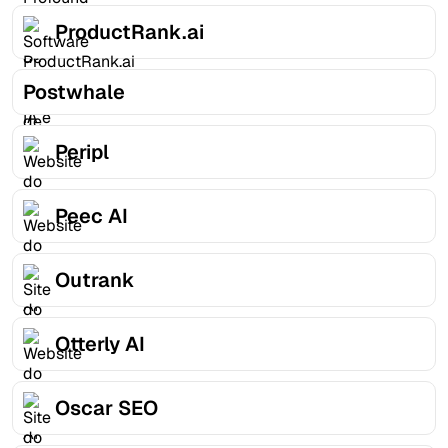
ProductRank.ai
Postwhale
Peripl
Peec AI
Outrank
Otterly AI
Oscar SEO