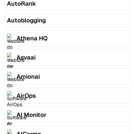
AutoRank
Autoblogging
Athena HQ
Asvaai
Amionai
AirOps
AI Monitor