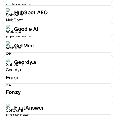
HubSpot AEO
Goodie AI
GetMint
Geordy.ai
Frase
Fonzy
FirstAnswer