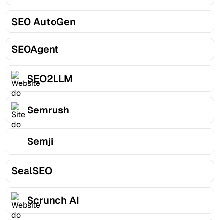
SEO AutoGen
SEOAgent
SEO2LLM
Semrush
Semji
SealSEO
Scrunch AI