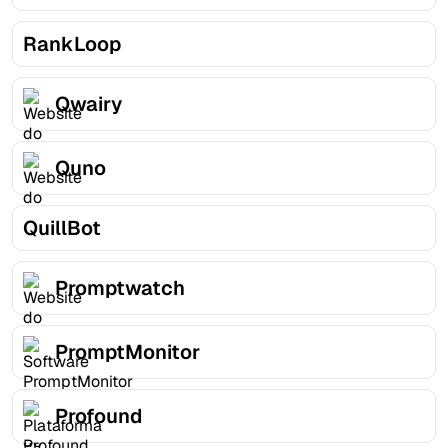
RankLoop
Qwairy
Quno
QuillBot
Promptwatch
PromptMonitor
Profound