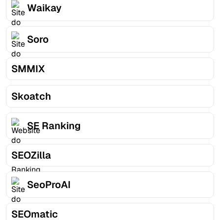
Waikay
Soro
SMMIX
Skoatch
SE Ranking
SEOZilla
SeoProAI
SEOmatic