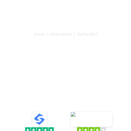
/
/
Início
Alternative
SurferSEO
Sorank é a melhor
alternativa ao
SurferSEO
para automatizar o seu
SEO e GEO
Descubra dez alternativas ao SurferSEO para otimizar o
seu SEO com ferramentas fiáveis e análises relevantes
para a sua marca.
VS