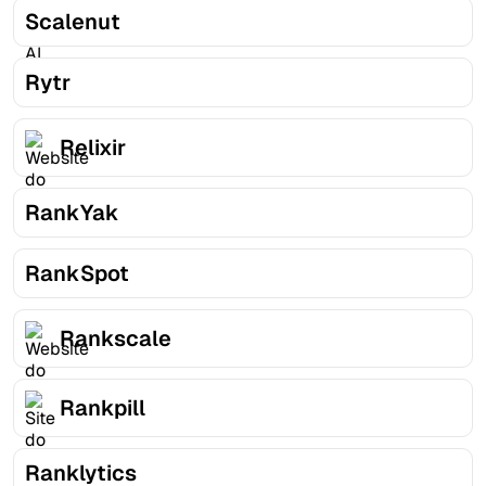
Scalenut
Rytr
Relixir
RankYak
RankSpot
Rankscale
Rankpill
Ranklytics