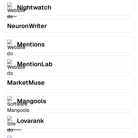
Nightwatch
NeuronWriter
Mentions
MentionLab
MarketMuse
Mangools
Lovarank