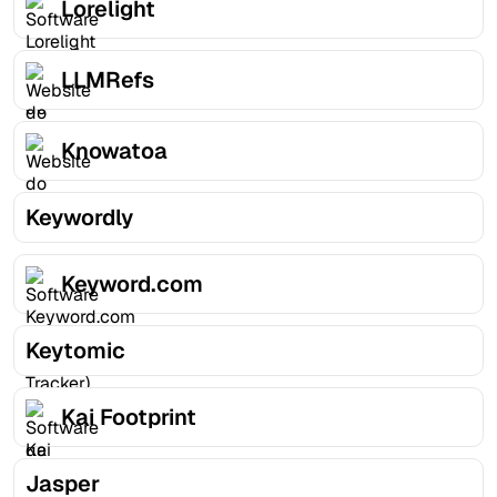
Lorelight
LLMRefs
Knowatoa
Keywordly
Keyword.com
Keytomic
Kai Footprint
Jasper