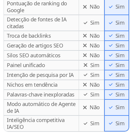
Pontuação de ranking do
Não
Sim
Google
Detecção de fontes de IA
Sim
Sim
citadas
Troca de backlinks
Não
Sim
Geração de artigos SEO
Não
Sim
Silos SEO automáticos
Não
Sim
Painel unificado
Sim
Sim
Intenção de pesquisa por IA
Sim
Sim
Nichos em tendência
Não
Sim
Palavras-chave inexploradas
Sim
Sim
Modo automático de Agente
Não
Sim
de IA
Inteligência competitiva
Sim
Sim
IA/SEO