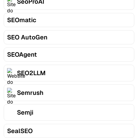
SeoProAI
SEOmatic
SEO AutoGen
SEOAgent
SEO2LLM
Semrush
Semji
SealSEO