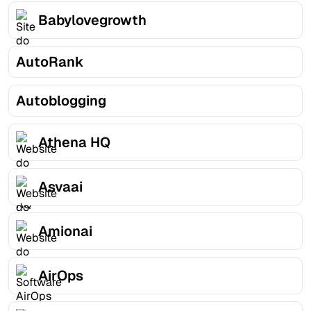
Babylovegrowth
AutoRank
Autoblogging
Athena HQ
Asvaai
Amionai
AirOps