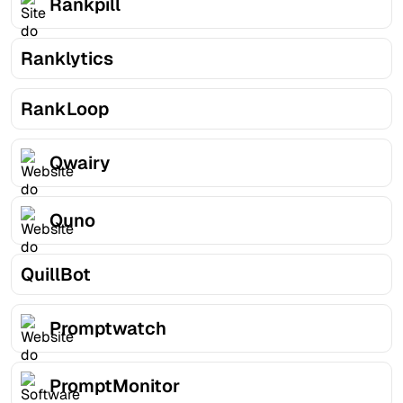
Rankpill
Ranklytics
RankLoop
Qwairy
Quno
QuillBot
Promptwatch
PromptMonitor