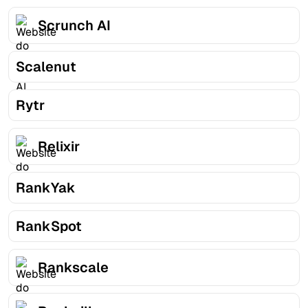
Scrunch AI
Scalenut
Rytr
Relixir
RankYak
RankSpot
Rankscale