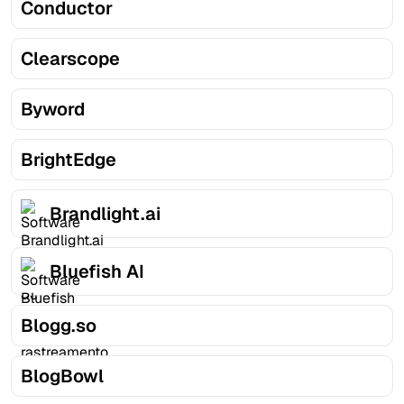
Conductor
Clearscope
Byword
BrightEdge
Brandlight.ai
Bluefish AI
Blogg.so
BlogBowl