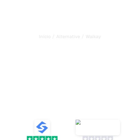
/
/
Início
Alternative
Waikay
Sorank é a melhor
alternativa ao
Waikay
para
automatizar o seu SEO e
GEO
Descubra dez alternativas ao Waikay para rastrear as
menções de IA da sua marca, analisar o sentimento e
otimizar a sua visibilidade online.
VS