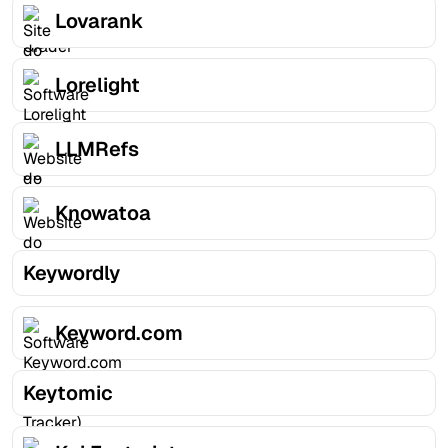
Lovarank
Lorelight
LLMRefs
Knowatoa
Keywordly
Keyword.com
Keytomic