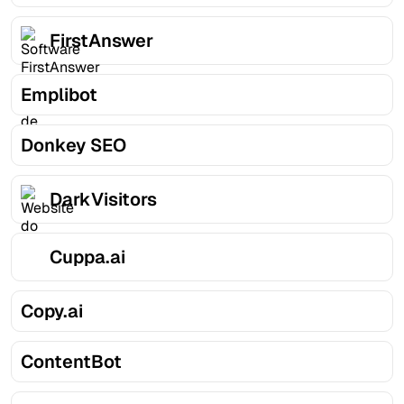
FirstAnswer
Emplibot
Donkey SEO
DarkVisitors
Cuppa.ai
Copy.ai
ContentBot