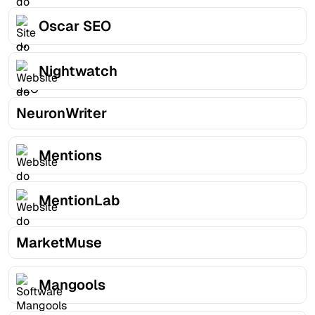
Oscar SEO
Nightwatch
NeuronWriter
Mentions
MentionLab
MarketMuse
Mangools