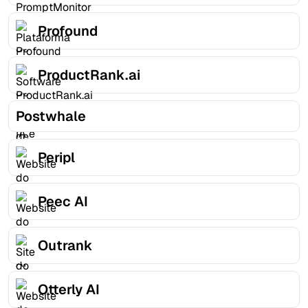
Profound
ProductRank.ai
Postwhale
Peripl
Peec AI
Outrank
Otterly AI