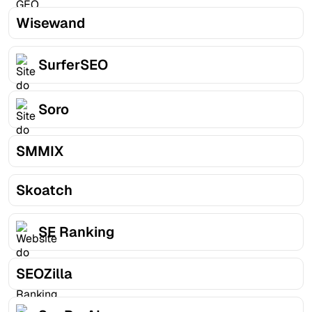
Wisewand
SurferSEO
Soro
SMMIX
Skoatch
SE Ranking
SEOZilla