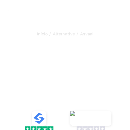
/
/
Início
Alternative
Asvaai
Sorank é a melhor
alternativa ao
Asvaai
para
automatizar o seu SEO e
GEO
Descubra alternativas eficazes ao Asvaai para
rastreamento de menções de IA e melhore a sua
visibilidade online face às respostas geradas por IA.
VS