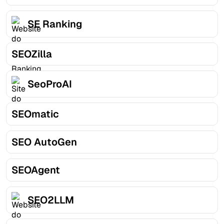
SE Ranking
SEOZilla
SeoProAI
SEOmatic
SEO AutoGen
SEOAgent
SEO2LLM