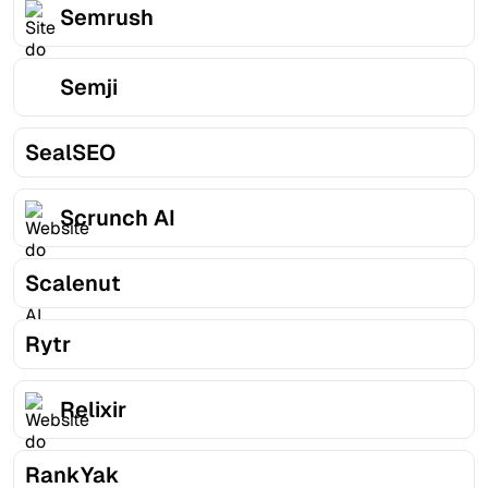
Semrush
Semji
SealSEO
Scrunch AI
Scalenut
Rytr
Relixir
RankYak