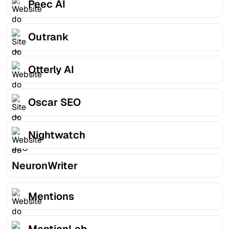
Peec AI
Outrank
Otterly AI
Oscar SEO
Nightwatch
NeuronWriter
Mentions