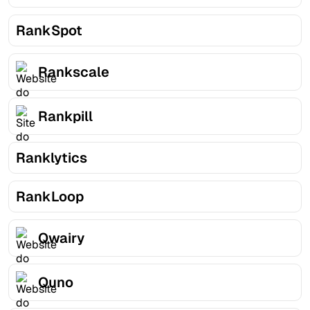
RankSpot
Rankscale
Rankpill
Ranklytics
RankLoop
Qwairy
Quno