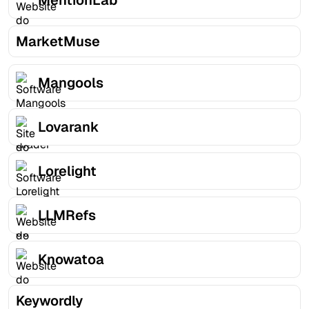
MentionLab
MarketMuse
Mangools
Lovarank
Lorelight
LLMRefs
Knowatoa
Keywordly