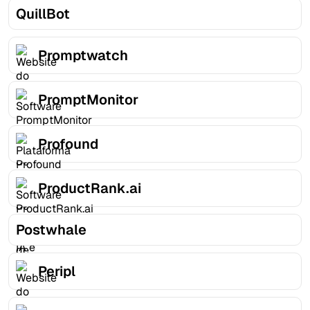
QuillBot
Promptwatch
PromptMonitor
Profound
ProductRank.ai
Postwhale
Peripl