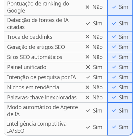
Pontuação de ranking do
Não
Sim
Google
Detecção de fontes de IA
Sim
Sim
citadas
Troca de backlinks
Não
Sim
Geração de artigos SEO
Não
Sim
Silos SEO automáticos
Não
Sim
Painel unificado
Sim
Sim
Intenção de pesquisa por IA
Sim
Sim
Nichos em tendência
Não
Sim
Palavras-chave inexploradas
Não
Sim
Modo automático de Agente
Sim
Sim
de IA
Inteligência competitiva
Sim
Sim
IA/SEO