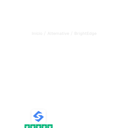
/
/
Início
Alternative
BrightEdge
Sorank é a melhor
alternativa ao
BrightEdge
para automatizar o seu
SEO e GEO
Compare as melhores alternativas ao BrightEdge para
geração de conteúdo SEO e GEO, monitoramento de IA
e crescimento do seu tráfego orgânico.
VS