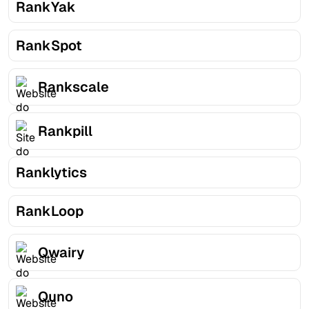
RankYak
RankSpot
Rankscale
Rankpill
Ranklytics
RankLoop
Qwairy
Quno