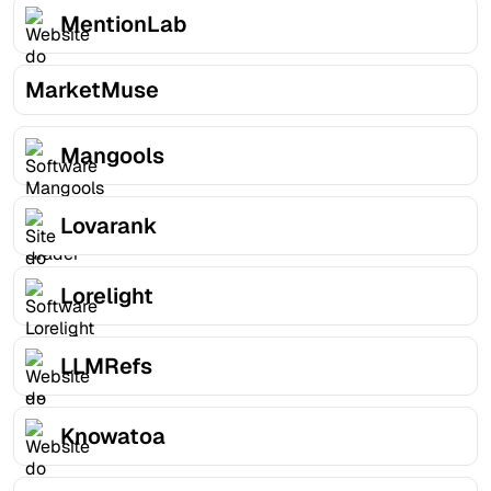
MentionLab
MarketMuse
Mangools
Lovarank
Lorelight
LLMRefs
Knowatoa