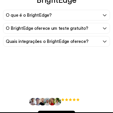
BrightEdge
O que é o BrightEdge?
O BrightEdge oferece um teste gratuito?
Quais integrações o BrightEdge oferece?
Pronto para escalar seu
tráfego orgânico sem
esforço?
+3'000
usuários