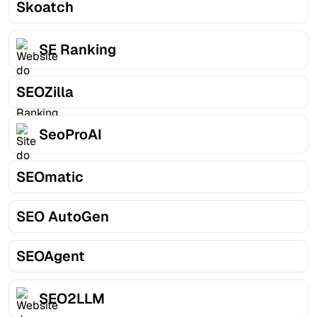
Skoatch
SE Ranking
SEOZilla
SeoProAI
SEOmatic
SEO AutoGen
SEOAgent
SEO2LLM