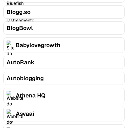
Blogg.so
BlogBowl
Babylovegrowth
AutoRank
Autoblogging
Athena HQ
Asvaai