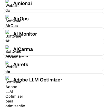
Amionai
AirOps
AI Monitor
AICarma
Ahrefs
Adobe LLM Optimizer