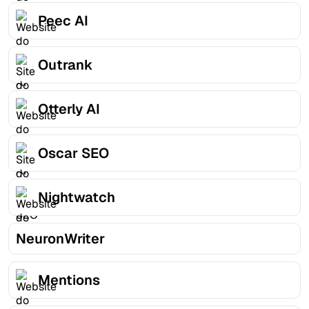
Peec AI
Outrank
Otterly AI
Oscar SEO
Nightwatch
NeuronWriter
Mentions