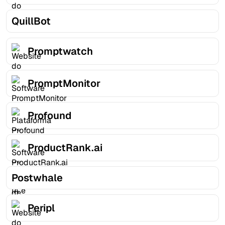
QuillBot
Promptwatch
PromptMonitor
Profound
ProductRank.ai
Postwhale
Peripl