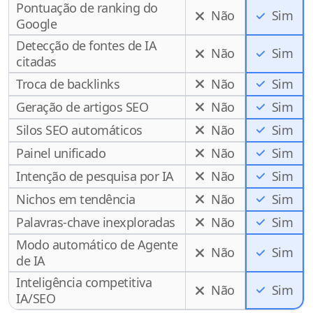
Pontuação de ranking do
Não
Sim
Google
Detecção de fontes de IA
Não
Sim
citadas
Troca de backlinks
Não
Sim
Geração de artigos SEO
Não
Sim
Silos SEO automáticos
Não
Sim
Painel unificado
Não
Sim
Intenção de pesquisa por IA
Não
Sim
Nichos em tendência
Não
Sim
Palavras-chave inexploradas
Não
Sim
Modo automático de Agente
Não
Sim
de IA
Inteligência competitiva
Sim
Não
IA/SEO