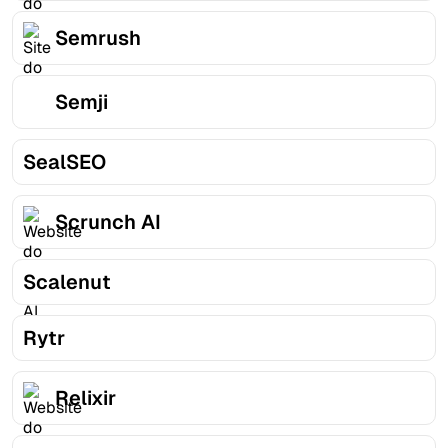
Semrush
Semji
SealSEO
Scrunch AI
Scalenut
Rytr
Relixir