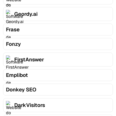
Geordy.ai
Frase
Fonzy
FirstAnswer
Emplibot
Donkey SEO
DarkVisitors