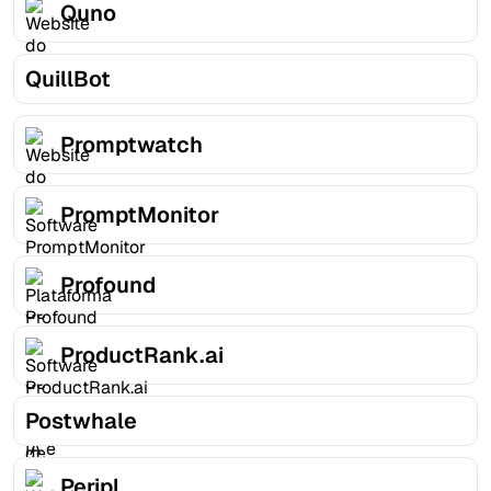
Quno
QuillBot
Promptwatch
PromptMonitor
Profound
ProductRank.ai
Postwhale
Peripl