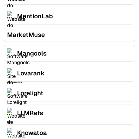
MentionLab
MarketMuse
Mangools
Lovarank
Lorelight
LLMRefs
Knowatoa