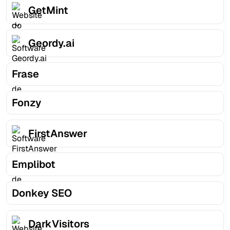
GetMint
Geordy.ai
Frase
Fonzy
FirstAnswer
Emplibot
Donkey SEO
DarkVisitors