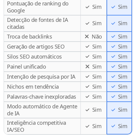
Pontuação de ranking do
Sim
Sim
Google
Detecção de fontes de IA
Sim
Sim
citadas
Troca de backlinks
Não
Sim
Geração de artigos SEO
Sim
Sim
Silos SEO automáticos
Sim
Sim
Painel unificado
Sim
Sim
Intenção de pesquisa por IA
Sim
Sim
Nichos em tendência
Sim
Sim
Palavras-chave inexploradas
Sim
Sim
Modo automático de Agente
Sim
Sim
de IA
Inteligência competitiva
Sim
Sim
IA/SEO