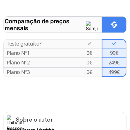
Comparação de preços
mensais
Teste gratuito?
Plano Nº1
0
€
99€
Plano Nº2
0
€
249€
499€
Plano Nº3
0
€
Sobre o autor