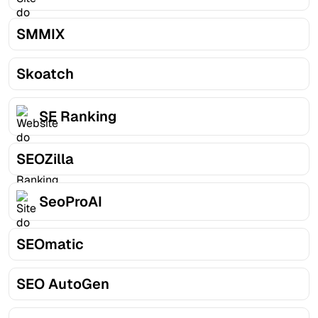
SMMIX
Skoatch
SE Ranking
SEOZilla
SeoProAI
SEOmatic
SEO AutoGen