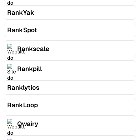
RankYak
RankSpot
Rankscale
Rankpill
Ranklytics
RankLoop
Qwairy