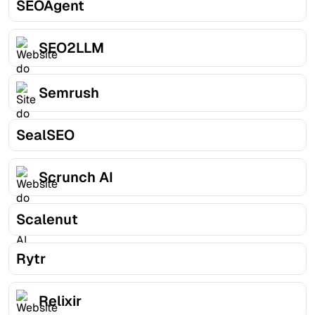
SEOAgent
SEO2LLM
Semrush
SealSEO
Scrunch AI
Scalenut
Rytr
Relixir