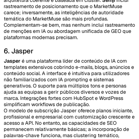
arquitetura coerente e baseada em cluster.
Semji
inclui
rastreamento de posicionamento que o MarketMuse
carece; inversamente, as inteligências de autoridade
temática do MarketMuse são mais profundas.
Complementam-se bem, mas nenhum inclui rastreamento
de menções em IA ou abordagem unificada de GEO que
plataformas modernas precisam.
6. Jasper
Jasper
é uma plataforma líder de conteúdo de IA com
templates extensivos cobrindo e-mails, blogs, anúncios e
conteúdo social. A interface é intuitiva para utilizadores
não familiarizados com IA prompting e sistemas
generativos. O suporte para múltiplos tons e personas
ajuda as equipas a gerir públicos diversos e vozes de
marca. Integrações fortes com HubSpot e WordPress
simplificam workflows de publicação.
O modelo de subscrição Jasper oferece planos iniciante,
profissional e empresarial com customização crescente e
acesso a API. No entanto, as capacidades de SEO
permanecem relativamente básicas; a incorporação de
palavras-chave funciona, mas clustering temático,