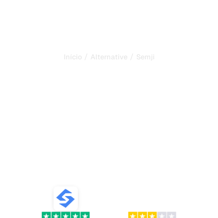
/
/
Início
Alternative
Semji
Sorank é a melhor
alternativa ao
Semji
para
automatizar o seu SEO e
GEO
Descubra as melhores alternativas ao Semji para criação
de conteúdo SEO alimentado por IA, rastreamento de
posições e otimização de conteúdo em 2026.
VS