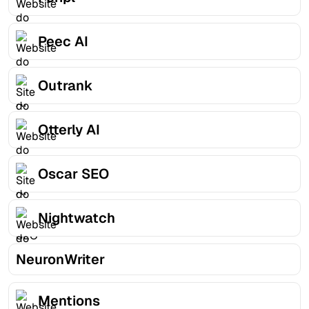
Peec AI
Outrank
Otterly AI
Oscar SEO
Nightwatch
NeuronWriter
Mentions