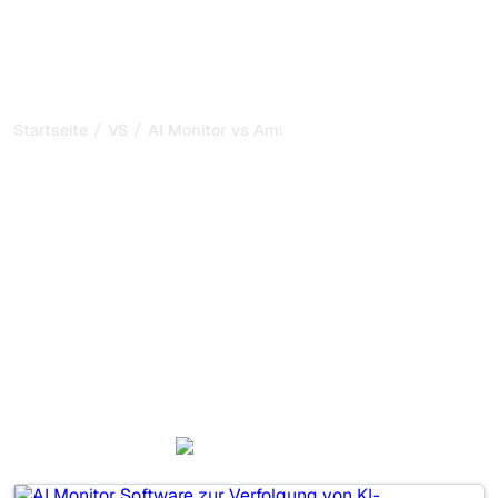
/
/
Startseite
VS
AI Monitor vs Amionai
AI Monitor vs Amionai:
mein ehrlicher Vergleich
für 2026
AI Monitor und Amionai sind zwei beliebte Tools, um die
Sichtbarkeit in KI-Systemen zu verfolgen, aber welches
passt besser zu Ihren Bedürfnissen?
Wir vergleichen Funktionen, Preise und Vorteile, damit Sie
das KI-SEO-Tool wählen können, das am besten zu Ihrer
Strategie passt.
AI Monitor