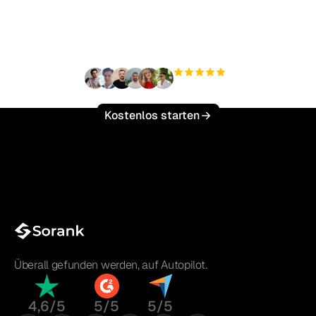
Traffic mühelos zu
skalieren?
+3'000
Nutzer
Kostenlos starten
Überall gefunden werden, auf Autopilot.
4,6/5
5/5
5/5