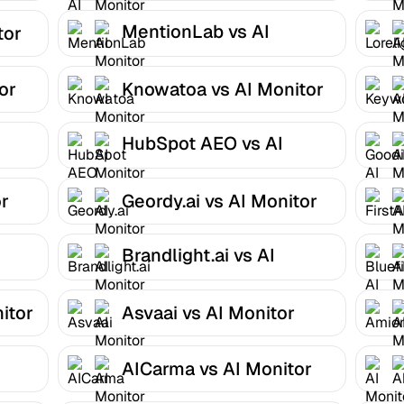
MentionLab vs AI
tor
Monitor
or
Knowatoa vs AI Monitor
HubSpot AEO vs AI
Monitor
or
Geordy.ai vs AI Monitor
Brandlight.ai vs AI
Monitor
itor
Asvaai vs AI Monitor
AICarma vs AI Monitor