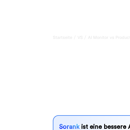
P
/
/
Startseite
VS
AI Monitor vs Produc
AI Monitor vs
ProductRank.a
ehrlicher Verg
AI Monitor und ProductRank.ai sind 
Sichtbarkeit in KI-Systemen zu verf
besser zu Ihren Bedürfnissen?
Wir vergleichen Funktionen, Preise u
SEO-Tool wählen können, das am best
Sorank
ist eine bessere 