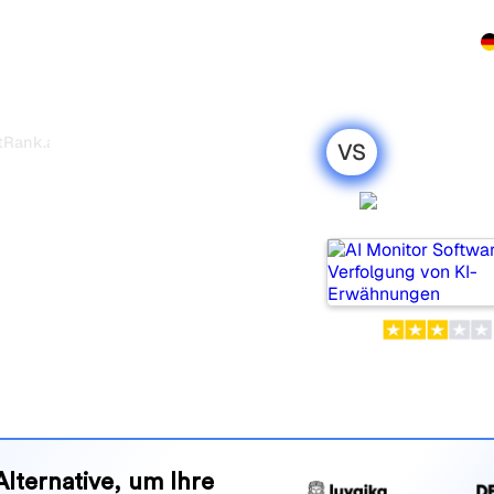
rodukt
Preise
Partnerprogramm
Demo
Kontakt
tRank.ai
VS
AI Monit
i: mein
leich für 2026
zwei beliebte Tools, um die
olgen, aber welches passt
nd Vorteile, damit Sie das KI-
en zu Ihrer Strategie passt.
Alternative, um Ihre