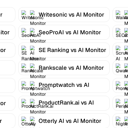
r
Writesonic vs AI Monitor
itor
SeoProAI vs AI Monitor
tor
SE Ranking vs AI Monitor
Rankscale vs AI Monitor
Promptwatch vs AI
Monitor
ProductRank.ai vs AI
tor
Monitor
r
Otterly AI vs AI Monitor