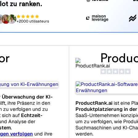
lot zu ranken.
+2000 utilisateurs
or
Produc
r Überwachung der KI-
lft, ihre Präsenz in den
ProductRank.ai
ist eine Pl
 zu verfolgen und zu
Produktplatzierung in der
t sich auf
Echtzeit-
SaaS-Unternehmen konzipie
 und Analyse der
um zu verfolgen, wie Produ
stem
.
Suchmaschinen und KI-Ch
gen verfolgen
und ihre
werden.