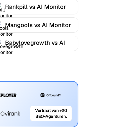
Rankpill vs AI Monitor
Mangools vs AI Monitor
Babylovegrowth vs AI
Monitor
Vertraut von +20
SEO-Agenturen.