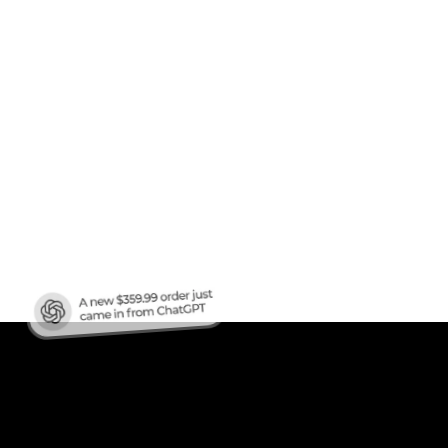
en
ren?