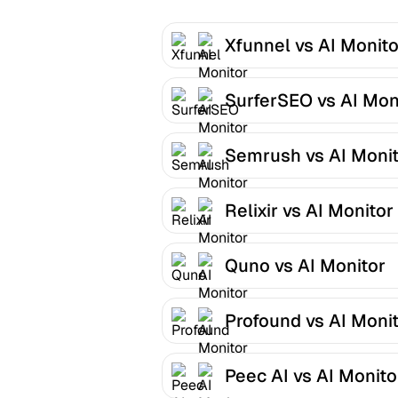
Xfunnel vs AI Monito
SurferSEO vs AI Mon
Semrush vs AI Moni
Relixir vs AI Monitor
Quno vs AI Monitor
Profound vs AI Moni
Peec AI vs AI Monito