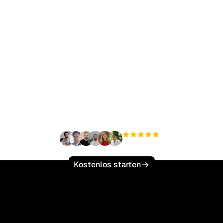
ereit, Ihren organisch
ffic mühelos zu skalie
+3.000
Nutzer
Kostenlos starten