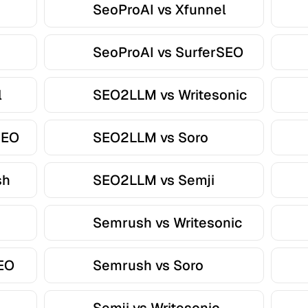
SeoProAI vs Xfunnel
SeoProAI vs SurferSEO
l
SEO2LLM vs Writesonic
SEO
SEO2LLM vs Soro
sh
SEO2LLM vs Semji
Semrush vs Writesonic
EO
Semrush vs Soro