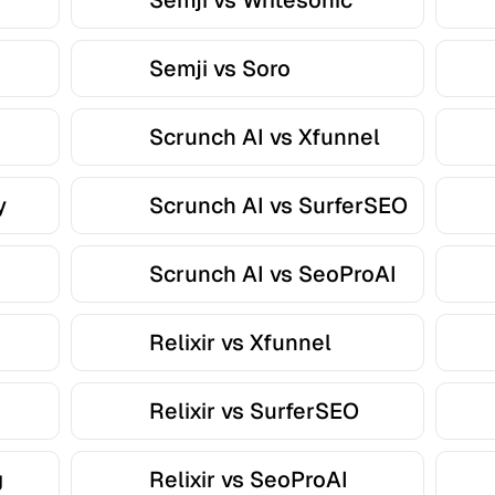
Semji vs Writesonic
Semji vs Soro
Scrunch AI vs Xfunnel
y
Scrunch AI vs SurferSEO
Scrunch AI vs SeoProAI
Relixir vs Xfunnel
Relixir vs SurferSEO
g
Relixir vs SeoProAI