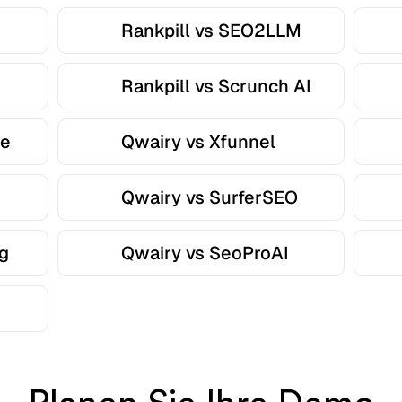
I
Rankpill vs SEO2LLM
Rankpill vs Scrunch AI
le
Qwairy vs Xfunnel
Qwairy vs SurferSEO
g
Qwairy vs SeoProAI