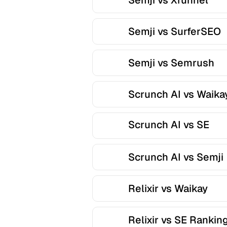
Semji vs Xfunnel
Semji vs SurferSEO
Semji vs Semrush
Scrunch AI vs Waika
Scrunch AI vs SE
Ranking
Scrunch AI vs Semji
Relixir vs Waikay
Relixir vs SE Rankin