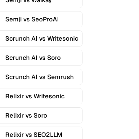
Semji vs Waikay
Semji vs SeoProAI
Scrunch AI vs Writesonic
Scrunch AI vs Soro
Scrunch AI vs Semrush
Relixir vs Writesonic
Relixir vs Soro
Relixir vs SEO2LLM