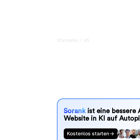
/
Startseite
VS
Compare the 
tools for AI m
Sorank pruft Websites, bestellt Backl
damit Ihre Kunden von KI empfohlen
ranken.
Sorank
ist eine bessere 
Website in KI auf Autopi
Kostenlos starten