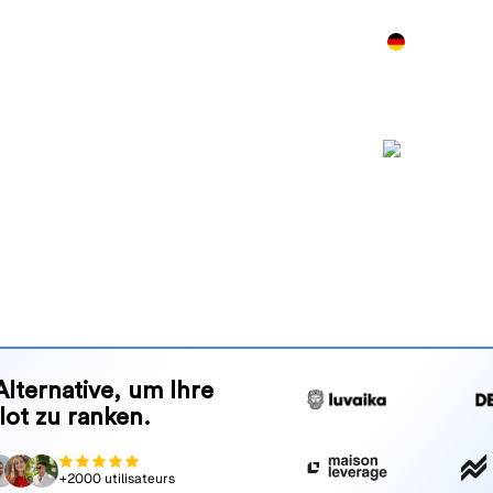
Produkt
Preise
Demo
Mehr
50 best GEO
ention tracking
inks und erstellt Inhalte,
 werden und bei Google
Alternative, um Ihre
lot zu ranken.
+2000 utilisateurs