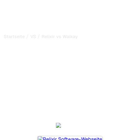
/
/
Startseite
VS
Relixir vs Waikay
Relixir vs Waikay: mein
ehrlicher Vergleich für
2026
Relixir und Waikay sind zwei beliebte Tools, um die
Sichtbarkeit in KI-Systemen zu verfolgen, aber welches
passt besser zu Ihren Bedürfnissen?
Wir vergleichen Funktionen, Preise und Vorteile, damit Sie
das KI-SEO-Tool wählen können, das am besten zu Ihrer
Strategie passt.
Relixir