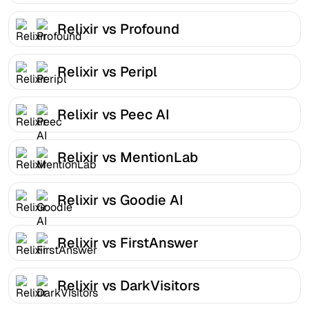
Relixir vs Profound
Relixir vs Peripl
Relixir vs Peec AI
Relixir vs MentionLab
Relixir vs Goodie AI
Relixir vs FirstAnswer
Relixir vs DarkVisitors