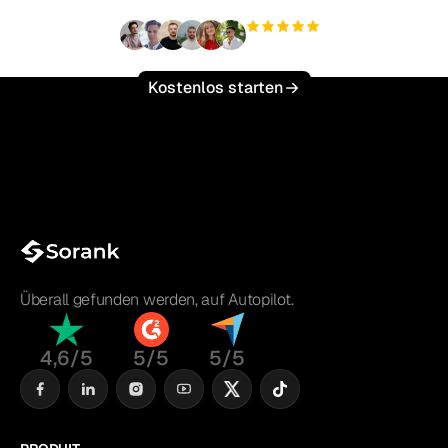
+3.000
Nutzer
Kostenlos starten
Überall gefunden werden, auf Autopilot.
4,6/5
5/5
5/5