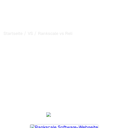
/
/
Startseite
VS
Rankscale vs Relixir
Rankscale vs Relixir: mein
ehrlicher Vergleich für
2026
Rankscale und Relixir sind zwei beliebte Tools, um die
Sichtbarkeit in KI-Systemen zu verfolgen, aber welches
passt besser zu Ihren Bedürfnissen?
Wir vergleichen Funktionen, Preise und Vorteile, damit Sie
das KI-SEO-Tool wählen können, das am besten zu Ihrer
Strategie passt.
Rankscale