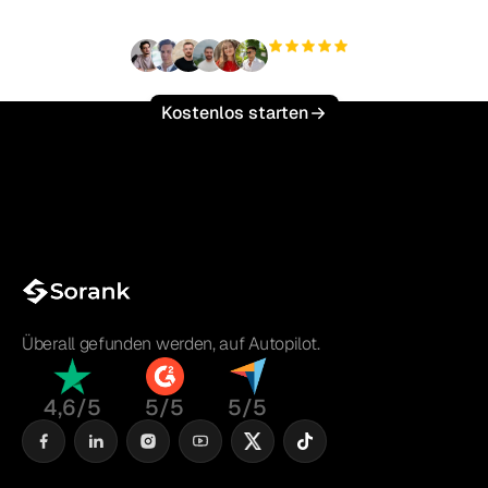
+3'000
Nutzer
Kostenlos starten
Überall gefunden werden, auf Autopilot.
4,6/5
5/5
5/5