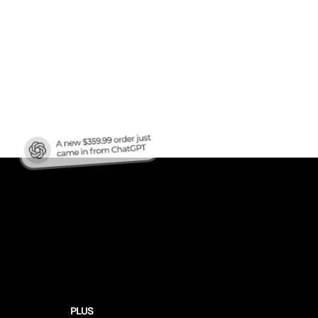
en
ren?
PLUS