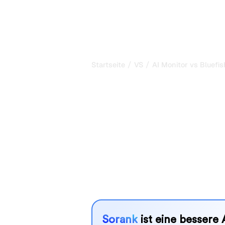
P
/
/
Startseite
VS
AI Monitor vs Bluefis
AI Monitor vs B
mein ehrlicher
2026
AI Monitor und Bluefish AI sind zwei
Sichtbarkeit in KI-Systemen zu verf
besser zu Ihren Bedürfnissen?
Wir vergleichen Funktionen, Preise u
SEO-Tool wählen können, das am best
Sorank
ist eine bessere 