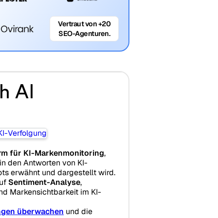
Vertraut von +20
SEO-Agenturen.
h AI
orm für KI-Markenmonitoring
,
 in den Antworten von KI-
s erwähnt und dargestellt wird.
auf
Sentiment-Analyse
,
 Markensichtbarkeit im KI-
ngen überwachen
und die