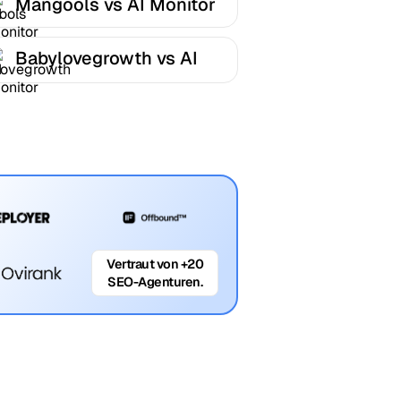
Mangools vs AI Monitor
Babylovegrowth vs AI
Monitor
Vertraut von +20
SEO-Agenturen.