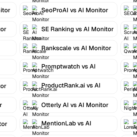
itor
SeoProAI vs AI Monitor
tor
SE Ranking vs AI Monitor
Rankscale vs AI Monitor
Promptwatch vs AI
Monitor
ProductRank.ai vs AI
tor
Monitor
r
Otterly AI vs AI Monitor
MentionLab vs AI
tor
Monitor