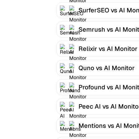
SurferSEO vs AI Mon
Semrush vs AI Moni
Relixir vs AI Monitor
Quno vs AI Monitor
Profound vs AI Moni
Peec AI vs AI Monito
Mentions vs AI Moni