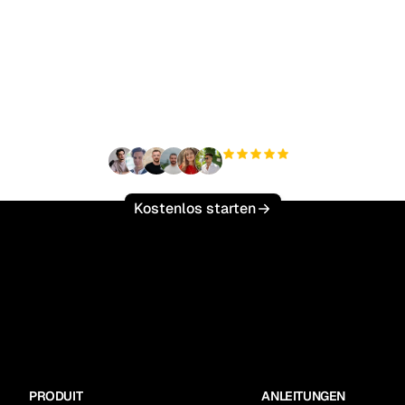
ereit, Ihren organisch
ffic mühelos zu skalie
+3.000
Nutzer
Kostenlos starten
PRODUIT
ANLEITUNGEN