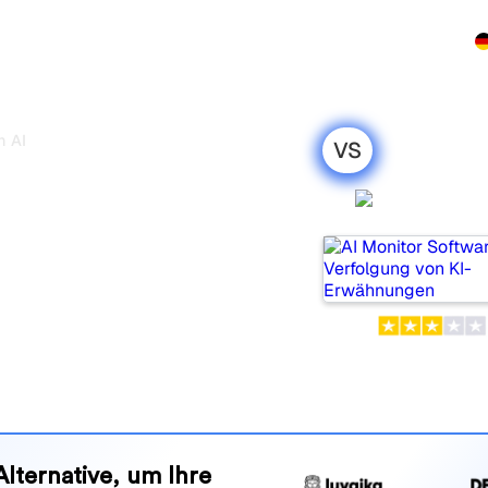
rodukt
Preise
Partnerprogramm
Demo
Kontakt
h AI
VS
luefish AI:
AI Monit
 Vergleich für
 beliebte Tools, um die
olgen, aber welches passt
nd Vorteile, damit Sie das KI-
en zu Ihrer Strategie passt.
Alternative, um Ihre