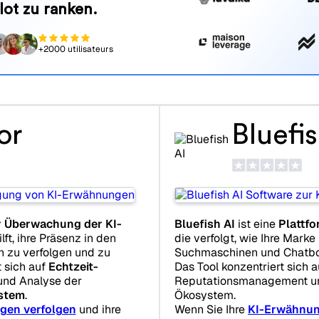
lot zu ranken.
+2000 utilisateurs
or
Bluefis
r Überwachung der KI-
Bluefish AI
ist eine
Plattf
lft, ihre Präsenz in den
die verfolgt, wie Ihre Marke
 zu verfolgen und zu
Suchmaschinen und Chatbot
t sich auf
Echtzeit-
Das Tool konzentriert sich 
 und Analyse der
Reputationsmanagement und
stem
.
Ökosystem.
gen verfolgen
und ihre
Wenn Sie Ihre
KI-Erwähnu