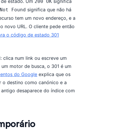
o de estado. Um
significa
200 OK
significa que não há
Not Found
recurso tem um novo endereço, e a
o novo URL. O cliente pede então
ra o código de estado 301
l: clica num link ou escreve um
e um motor de busca, o 301 é um
mentos do Google
explica que os
r o destino como canónico e a
L antigo desaparece do índice com
emporário