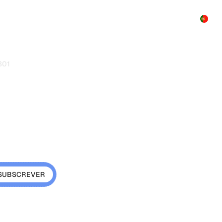
Produto
Preços
Afiliado
Demo
Contato
301
nto 301:
m perder
recionamento HTTP
e motores de busca para um
ks e autoridade.
s