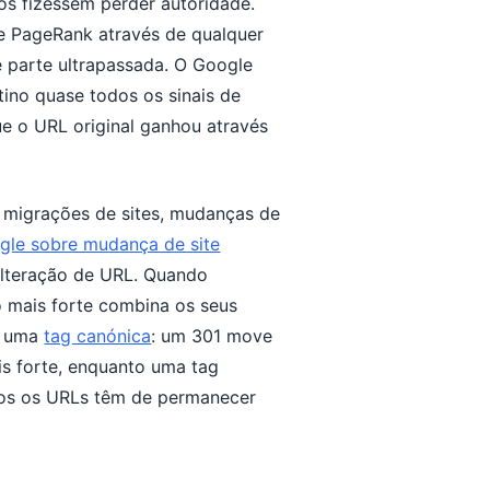
os fizessem perder autoridade.
e PageRank através de qualquer
 parte ultrapassada. O Google
ino quase todos os sinais de
e o URL original ganhou através
s migrações de sites, mudanças de
gle sobre mudança de site
lteração de URL. Quando
o mais forte combina os seus
 e uma
tag canónica
: um 301 move
is forte, enquanto uma tag
os os URLs têm de permanecer