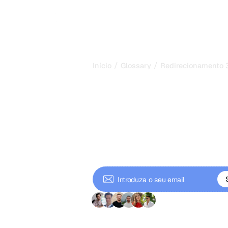
/
/
Início
Glossary
Redirecionamento 
Redirecioname
mude URLs se
posições
Um redirecionamento 301 é um redi
permanente que envia utilizadores 
novo URL, preservando posições, lin
+ 9000 subscritore