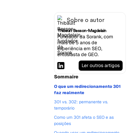
Sobre o autor
Thibault Besson-Magdelain
Fundador da Sorank, com
mais de 5 anos de
experiência em SEO,
entusiasta de GEO.
Ler outros artigos
Sommaire
O que um redirecionamento 301
faz realmente
301 vs. 302: permanente vs.
temporário
Como um 301 afeta o SEO e as
posições
Quando usar um redirecionamento