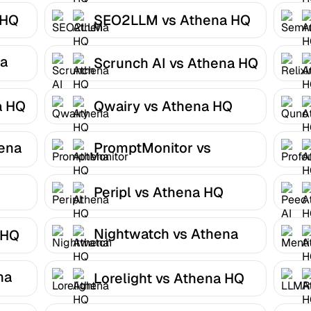
 HQ
SEO2LLM vs Athena HQ
na
Scrunch AI vs Athena HQ
a HQ
Qwairy vs Athena HQ
ena
PromptMonitor vs
Athena HQ
Peripl vs Athena HQ
Nightwatch vs Athena
 HQ
HQ
na
Lorelight vs Athena HQ