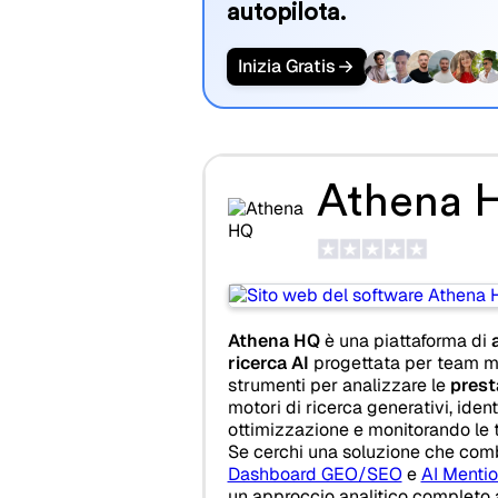
autopilota.
Inizia Gratis
Athena 
Athena HQ
è una piattaforma di
ricerca AI
progettata per team ma
strumenti per analizzare le
prest
motori di ricerca generativi, iden
ottimizzazione e monitorando le t
Se cerchi una soluzione che com
Dashboard GEO/SEO
e
AI Mentio
un approccio analitico completo 