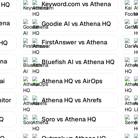
Keyword.com vs Athena
 HQ
HQ
ena
Goodie AI vs Athena HQ
FirstAnswer vs Athena
 HQ
HQ
ena
Bluefish AI vs Athena HQ
ai
Athena HQ vs AirOps
itor
Athena HQ vs Ahrefs
HQ
Soro vs Athena HQ