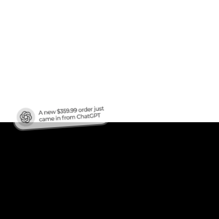
fico
?