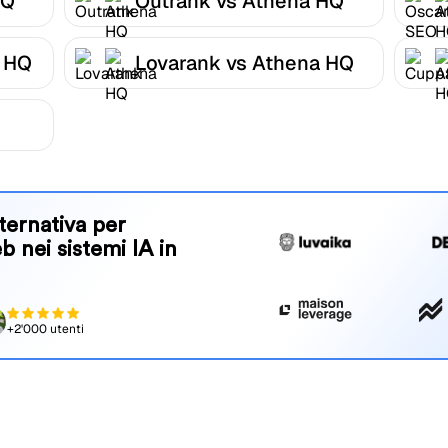
HQ
Outrank vs Athena HQ
 HQ
Lovarank vs Athena HQ
ternativa per
eb nei sistemi IA in
+2'000 utenti