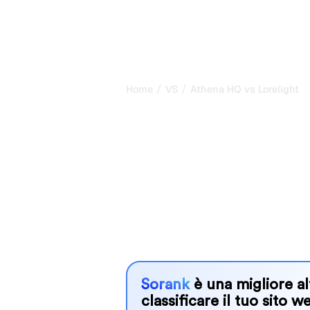
/
/
Home
VS
Athena HQ vs Lorelight
Athena HQ vs L
mio confronto 
2026
Athena HQ and Lorelight are two popu
visibility in AI systems, but which o
We compare their features, pricing, 
choose the AI SEO tool that fits your
Sorank
è una migliore al
classificare il tuo sito w