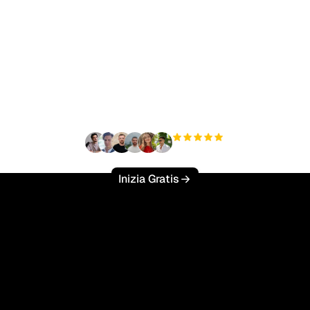
nto a scalare il tuo traf
organico senza sforzo
+3'000
utenti
Inizia Gratis