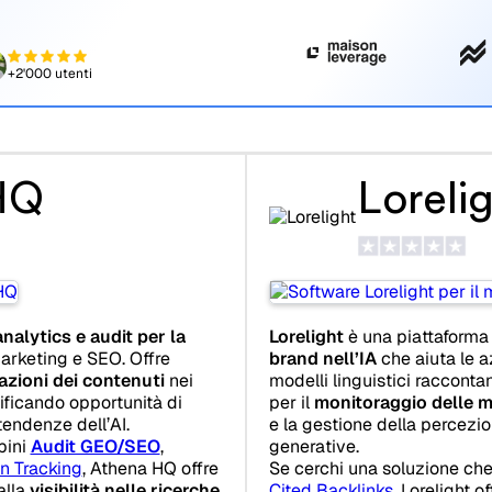
+2'000 utenti
HQ
Loreli
analytics e audit per la
Lorelight
è una piattaforma
rketing e SEO. Offre
brand nell’IA
che aiuta le a
azioni dei contenuti
nei
modelli linguistici raccontan
tificando opportunità di
per il
monitoraggio delle m
endenze dell’AI.
e la gestione della percezio
bini
Audit GEO/SEO
,
generative.
n Tracking
, Athena HQ offre
Se cerchi una soluzione ch
alla
visibilità nelle ricerche
Cited Backlinks
, Lorelight o