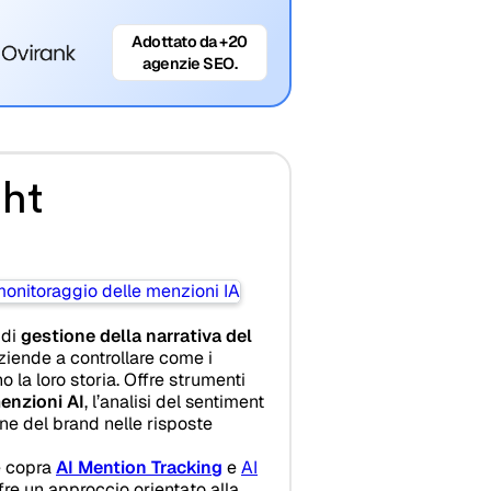
Adottato da +20
agenzie SEO.
ght
 di
gestione della narrativa del
ziende a controllare come i
o la loro storia. Offre strumenti
enzioni AI
, l’analisi del sentiment
ne del brand nelle risposte
e copra
AI Mention Tracking
e
AI
ffre un approccio orientato alla