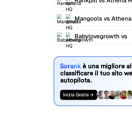
Rankpill vs Athena 
Mangools vs Athena
Babylovegrowth vs
Athena HQ
Sorank
è una migliore al
classificare il tuo sito w
autopilota.
Inizia Gratis