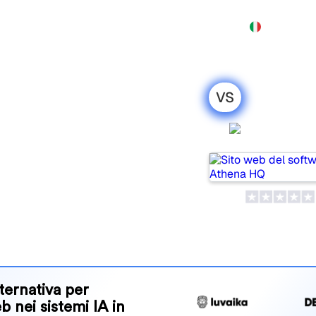
Prodotto
Prezzi
Demo
Altro
VS
orelight: il
Athena 
onesto per il
lar tools for tracking
ne is best for your needs?
and benefits to help you
 strategy.
ternativa per
eb nei sistemi IA in