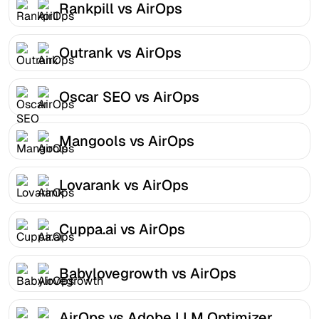
Rankpill vs AirOps
Outrank vs AirOps
Oscar SEO vs AirOps
Mangools vs AirOps
Lovarank vs AirOps
Cuppa.ai vs AirOps
Babylovegrowth vs AirOps
AirOps vs Adobe LLM Optimizer