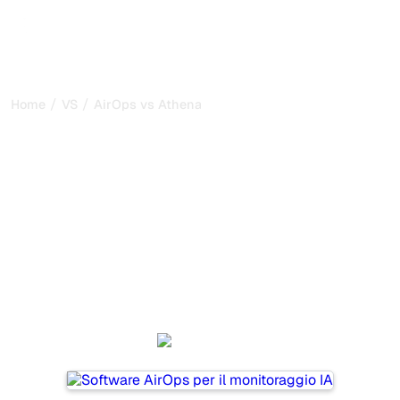
/
/
Home
VS
AirOps vs Athena HQ
AirOps vs Athena HQ: il
mio confronto onesto per
il 2026
AirOps and Athena HQ are two popular tools for tracking
visibility in AI systems, but which one is best for your
needs?
We compare their features, pricing, and benefits to help
you choose the AI SEO tool that fits your strategy.
AirOps