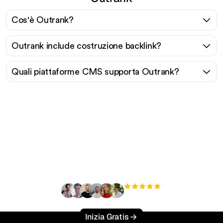
Cos'è Outrank?
Outrank include costruzione backlink?
Quali piattaforme CMS supporta Outrank?
Pronto a scalare il tuo
traffico organico senza
sforzo?
+3'000
utenti
Inizia Gratis