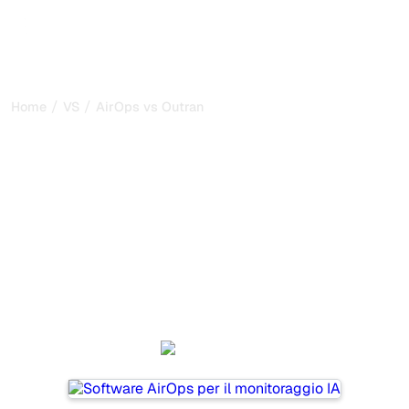
/
/
Home
VS
AirOps vs Outrank
AirOps vs Outrank: il mio
confronto onesto per il
2026
AirOps and Outrank are two popular tools for tracking
visibility in AI systems, but which one is best for your
needs?
We compare their features, pricing, and benefits to help
you choose the AI SEO tool that fits your strategy.
AirOps