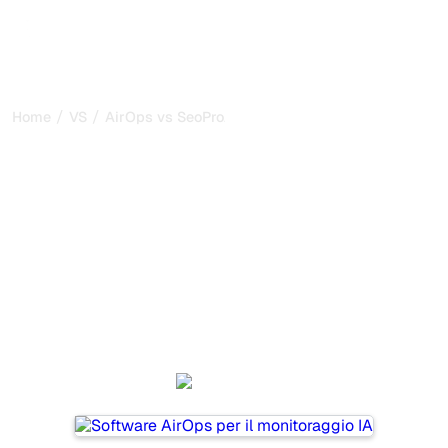
/
/
Home
VS
AirOps vs SeoProAI
AirOps vs SeoProAI: il mio
confronto onesto per il
2026
AirOps and SeoProAI are two popular tools for tracking
visibility in AI systems, but which one is best for your
needs?
We compare their features, pricing, and benefits to help
you choose the AI SEO tool that fits your strategy.
AirOps