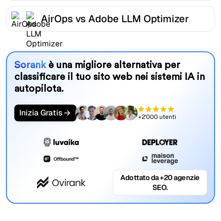
AirOps vs Adobe LLM Optimizer
Sorank
è una migliore alternativa per
classificare il tuo sito web nei sistemi IA in
autopilota.
Inizia Gratis
+2'000 utenti
Adottato da +20 agenzie
SEO.