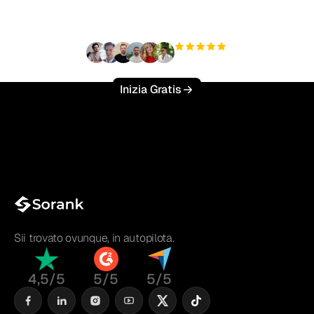
sforzo?
+3'000
utenti
Inizia Gratis
Sii trovato ovunque, in autopilota.
4,5/5
5/5
5/5