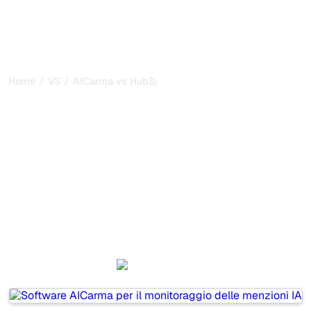
/
/
Home
VS
AICarma vs HubSpot AEO
AICarma vs HubSpot AEO:
il mio confronto onesto
per il 2026
AICarma and HubSpot AEO are two popular tools for
tracking visibility in AI systems, but which one is best for
your needs?
We compare their features, pricing, and benefits to help
you choose the AI SEO tool that fits your strategy.
AICarma