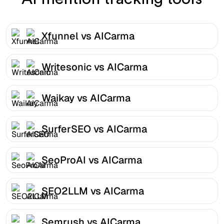
Xfunnel vs AICarma
Writesonic vs AICarma
Waikay vs AICarma
SurferSEO vs AICarma
SeoProAI vs AICarma
SEO2LLM vs AICarma
Semrush vs AICarma