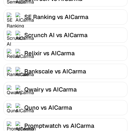
SE Ranking vs AICarma
Scrunch AI vs AICarma
Relixir vs AICarma
Rankscale vs AICarma
Qwairy vs AICarma
Quno vs AICarma
Promptwatch vs AICarma