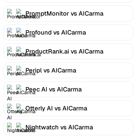
PromptMonitor vs AICarma
Profound vs AICarma
ProductRank.ai vs AICarma
Peripl vs AICarma
Peec AI vs AICarma
Otterly AI vs AICarma
Nightwatch vs AICarma