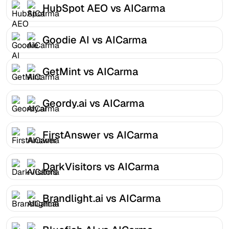
HubSpot AEO vs AICarma
Goodie AI vs AICarma
GetMint vs AICarma
Geordy.ai vs AICarma
FirstAnswer vs AICarma
DarkVisitors vs AICarma
Brandlight.ai vs AICarma