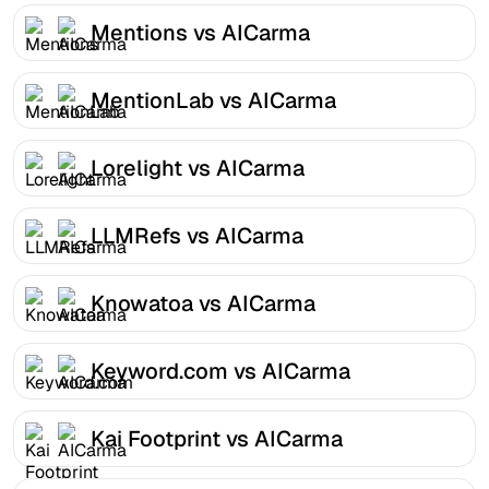
Mentions vs AICarma
MentionLab vs AICarma
Lorelight vs AICarma
LLMRefs vs AICarma
Knowatoa vs AICarma
Keyword.com vs AICarma
Kai Footprint vs AICarma