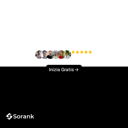
Pronto a scalare il tuo
traffico organico senza
sforzo?
+3'000
utenti
Inizia Gratis