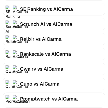
SE Ranking vs AICarma
Scrunch AI vs AICarma
Relixir vs AICarma
Rankscale vs AICarma
Qwairy vs AICarma
Quno vs AICarma
Promptwatch vs AICarma