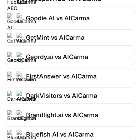
Goodie AI vs AICarma
GetMint vs AICarma
Geordy.ai vs AICarma
FirstAnswer vs AICarma
DarkVisitors vs AICarma
Brandlight.ai vs AICarma
Bluefish AI vs AICarma