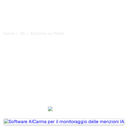
/
/
Home
VS
AICarma vs Profound
AICarma vs Profound: il
mio confronto onesto per
il 2026
AICarma and Profound are two popular tools for tracking
visibility in AI systems, but which one is best for your
needs?
We compare their features, pricing, and benefits to help
you choose the AI SEO tool that fits your strategy.
AICarma