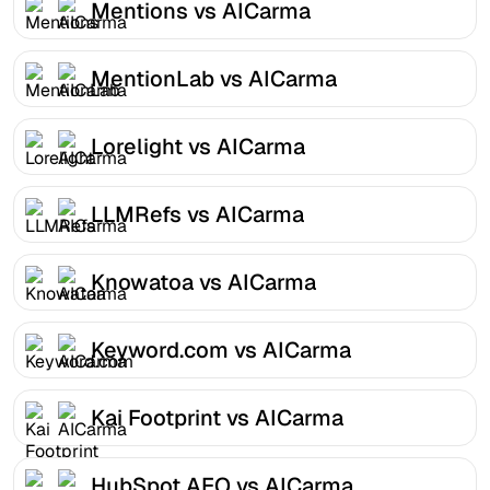
Mentions vs AICarma
MentionLab vs AICarma
Lorelight vs AICarma
LLMRefs vs AICarma
Knowatoa vs AICarma
Keyword.com vs AICarma
Kai Footprint vs AICarma
HubSpot AEO vs AICarma