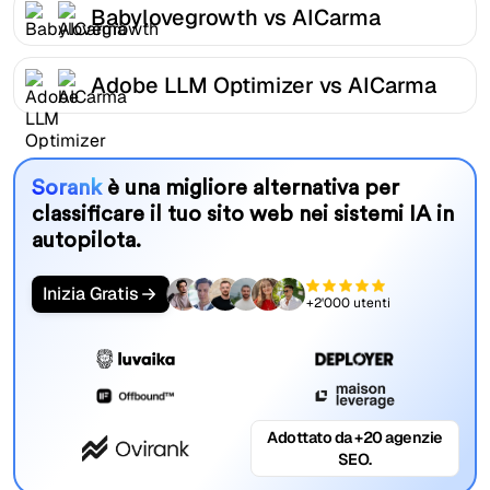
Babylovegrowth vs AICarma
Adobe LLM Optimizer vs AICarma
Sorank
è una migliore alternativa per
classificare il tuo sito web nei sistemi IA in
autopilota.
Inizia Gratis
+2'000 utenti
Adottato da +20 agenzie
SEO.