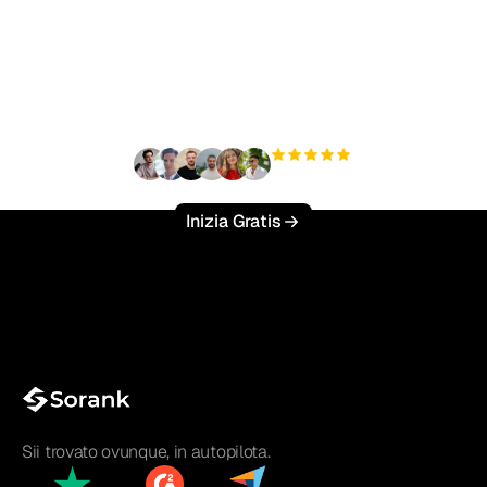
Pronto a scalare il tuo
traffico organico senza
sforzo?
+3'000
utenti
Inizia Gratis
Sii trovato ovunque, in autopilota.