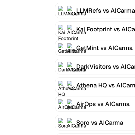
LLMRefs vs AICarma
Kai Footprint vs AIC
GetMint vs AICarma
DarkVisitors vs AIC
Athena HQ vs AICar
AirOps vs AICarma
Soro vs AICarma