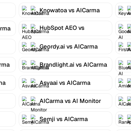
Knowatoa vs AICarma
HubSpot AEO vs
arma
AICarma
Geordy.ai vs AICarma
arma
Brandlight.ai vs AICarma
ma
Asvaai vs AICarma
AICarma vs AI Monitor
Semji vs AICarma