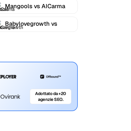
Mangools vs AICarma
Babylovegrowth vs
AICarma
Adottato da +20
agenzie SEO.