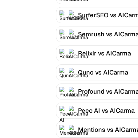
SurferSEO vs AICar
Semrush vs AICarm
Relixir vs AICarma
Quno vs AICarma
Profound vs AICarm
Peec AI vs AICarma
Mentions vs AICarm