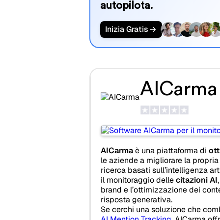
autopilota.
Inizia Gratis
AICarma
AICarma
è una piattaforma di
ot
le aziende a migliorare la propria v
ricerca basati sull’intelligenza art
il monitoraggio delle
citazioni AI
brand e l’ottimizzazione dei conte
risposta generativa.
Se cerchi una soluzione che com
AI Mention Tracking
, AICarma off