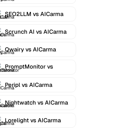
SEO2LLM vs AICarma
Scrunch AI vs AICarma
Qwairy vs AICarma
PromptMonitor vs
AICarma
Peripl vs AICarma
Nightwatch vs AICarma
Lorelight vs AICarma