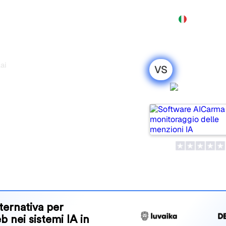
Prodotto
Prezzi
Demo
Altro
ai
VS
oductRank.ai:
AICarm
to onesto per
popular tools for tracking
ne is best for your needs?
and benefits to help you
 strategy.
ternativa per
eb nei sistemi IA in