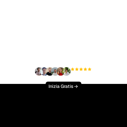
nto a scalare il tuo traf
organico senza sforzo
+3'000
utenti
Inizia Gratis