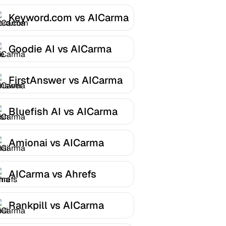
Keyword.com vs AICarma
Goodie AI vs AICarma
FirstAnswer vs AICarma
Bluefish AI vs AICarma
Amionai vs AICarma
AICarma vs Ahrefs
Rankpill vs AICarma