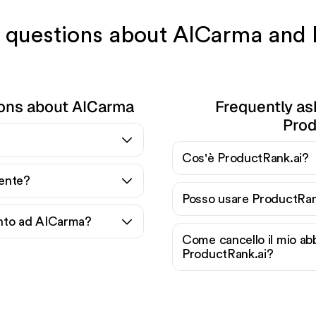
ve questions about AICarma and 
ions about AICarma
Frequently as
Prod
Cos'è ProductRank.ai?
ente?
Posso usare ProductRan
nto ad AICarma?
Come cancello il mio a
ProductRank.ai?