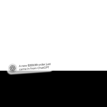
fico
?