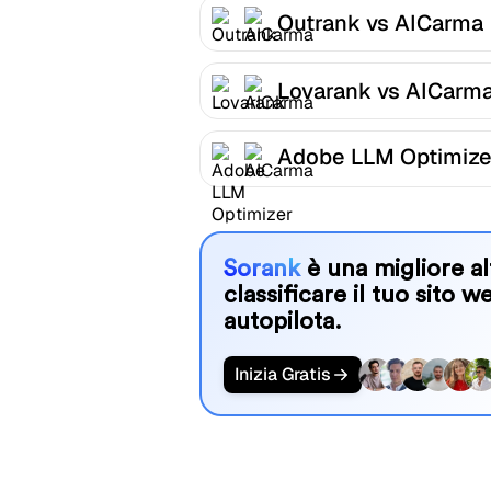
Outrank vs AICarma
Lovarank vs AICarm
Adobe LLM Optimize
AICarma
Sorank
è una migliore al
classificare il tuo sito w
autopilota.
Inizia Gratis