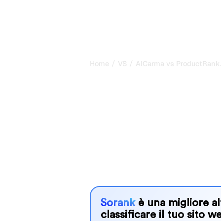
/
/
Home
VS
AICarma vs ProductRank.
AICarma vs Pr
il mio confron
il 2026
AICarma and ProductRank.ai are two 
visibility in AI systems, but which o
We compare their features, pricing, 
choose the AI SEO tool that fits your
Sorank
è una migliore al
classificare il tuo sito w