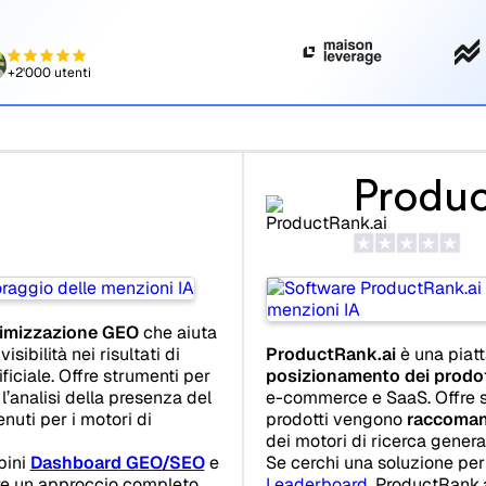
+2'000 utenti
Produc
timizzazione GEO
che aiuta
isibilità nei risultati di
ProductRank.ai
è una piat
ificiale. Offre strumenti per
posizionamento dei prodott
, l’analisi della presenza del
e-commerce e SaaS. Offre s
nuti per i motori di
prodotti vengono
raccomand
dei motori di ricerca genera
bini
Dashboard GEO/SEO
e
Se cerchi una soluzione pe
re un approccio completo
Leaderboard
, ProductRank.