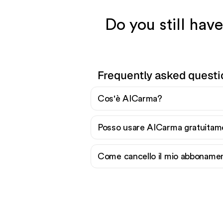
Do you still ha
Frequently asked quest
Cos'è AICarma?
Posso usare AICarma gratuitam
Come cancello il mio abboname