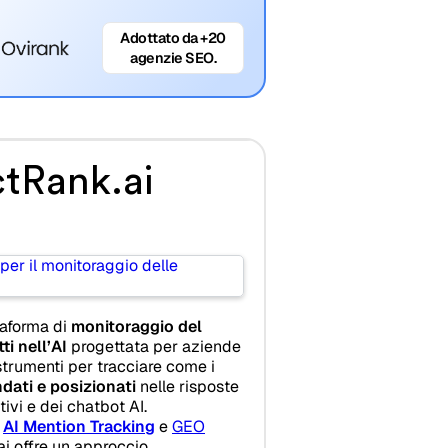
Adottato da +20
agenzie SEO.
tRank.ai
taforma di
monitoraggio del
i nell’AI
progettata per aziende
trumenti per tracciare come i
ati e posizionati
nelle risposte
tivi e dei chatbot AI.
r
AI Mention Tracking
e
GEO
ai offre un approccio