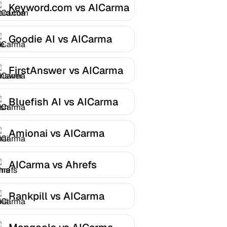
Keyword.com vs AICarma
Goodie AI vs AICarma
FirstAnswer vs AICarma
Bluefish AI vs AICarma
Amionai vs AICarma
AICarma vs Ahrefs
Rankpill vs AICarma