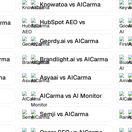
Knowatoa vs AICarma
HubSpot AEO vs
arma
AICarma
Geordy.ai vs AICarma
arma
Brandlight.ai vs AICarma
ma
Asvaai vs AICarma
AICarma vs AI Monitor
Semji vs AICarma