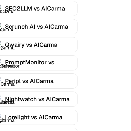
SEO2LLM vs AICarma
Scrunch AI vs AICarma
Qwairy vs AICarma
PromptMonitor vs
AICarma
Peripl vs AICarma
Nightwatch vs AICarma
Lorelight vs AICarma