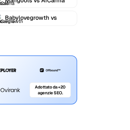
Mangools vs AICarma
Babylovegrowth vs
AICarma
Adottato da +20
agenzie SEO.