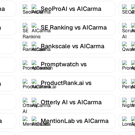
ma
SeoProAI vs AICarma
a
SE Ranking vs AICarma
Rankscale vs AICarma
Promptwatch vs
AICarma
ProductRank.ai vs
a
AICarma
Otterly AI vs AICarma
a
MentionLab vs AICarma