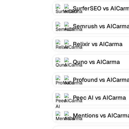
SurferSEO vs AICar
Semrush vs AICarm
Relixir vs AICarma
Quno vs AICarma
Profound vs AICarm
Peec AI vs AICarma
Mentions vs AICarm