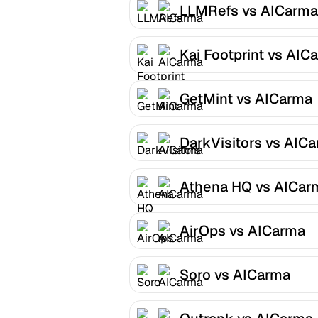
LLMRefs vs AICarma
Kai Footprint vs AIC
GetMint vs AICarma
DarkVisitors vs AIC
Athena HQ vs AICar
AirOps vs AICarma
Soro vs AICarma