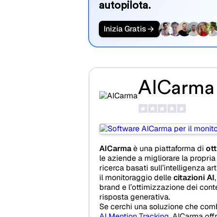
autopilota.
Inizia Gratis
AICarma
AICarma
è una piattaforma di
ot
le aziende a migliorare la propria v
ricerca basati sull’intelligenza art
il monitoraggio delle
citazioni AI
brand e l’ottimizzazione dei conte
risposta generativa.
Se cerchi una soluzione che com
AI Mention Tracking
, AICarma off