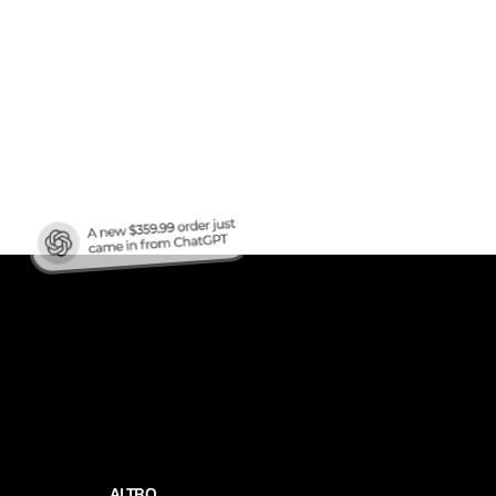
fico
?
ALTRO