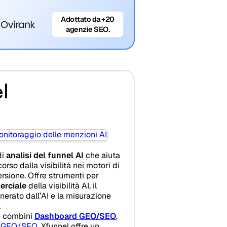
Adottato da +20
agenzie SEO.
l
di
analisi del funnel AI
che aiuta
orso dalla visibilità nei motori di
ersione. Offre strumenti per
erciale
della visibilità AI, il
nerato dall’AI e la misurazione
.
e combini
Dashboard GEO/SEO
,
t GEO/SEO
, Xfunnel offre un