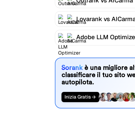
Outrank vs AICarma
Lovarank vs AICarm
Adobe LLM Optimize
AICarma
Sorank
è una migliore al
classificare il tuo sito w
autopilota.
Inizia Gratis