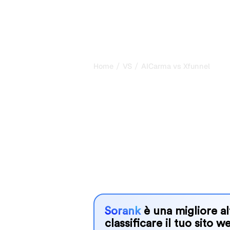
/
/
Home
VS
AICarma vs Xfunnel
AICarma vs Xfu
confronto ones
2026
AICarma and Xfunnel are two popular t
in AI systems, but which one is best
We compare their features, pricing, 
choose the AI SEO tool that fits your
Sorank
è una migliore al
classificare il tuo sito w