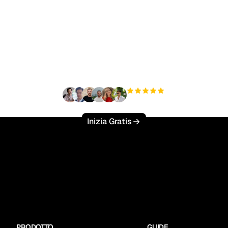
nto a scalare il tuo traf
organico senza sforzo
+3'000
utenti
Inizia Gratis
PRODOTTO
GUIDE