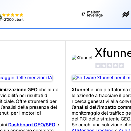
+2'000 utenti
Xfunne
timizzazione GEO
che aiuta
Xfunnel
è una piattaforma 
isibilità nei risultati di
le aziende a tracciare il perc
ificiale. Offre strumenti per
ricerca generativi alla conv
, l’analisi della presenza del
l’
analisi dell’impatto comm
nuti per i motori di
monitoraggio del traffico ge
del ROI delle strategie GEO
bini
Dashboard GEO/SEO
e
Se cerchi una soluzione ch
re un approccio completo
AI Mention Tracking
e
Audi