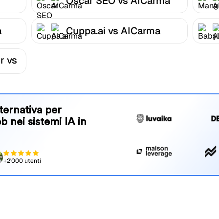
Oscar SEO vs AICarma
a
Cuppa.ai vs AICarma
r vs
ternativa per
eb nei sistemi IA in
+2'000 utenti