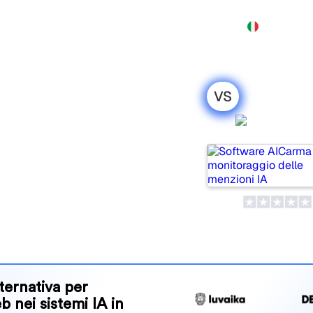
Prodotto
Prezzi
Demo
Altro
VS
nnel: il mio
AICarm
to per il
ools for tracking visibility
 for your needs?
and benefits to help you
 strategy.
ternativa per
eb nei sistemi IA in