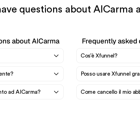
 have questions about AICarma 
ions about AICarma
Frequently asked 
Cos’è Xfunnel?
ente?
Posso usare Xfunnel gr
nto ad AICarma?
Come cancello il mio a