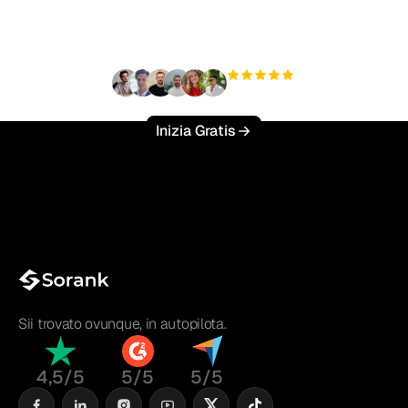
sforzo?
+3'000
utenti
Inizia Gratis
Sii trovato ovunque, in autopilota.
4,5/5
5/5
5/5