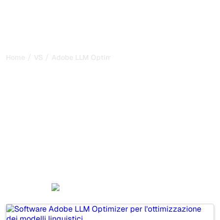
/
/
Home
VS
Adobe LLM Optimizer vs Waikay
Adobe LLM Optimizer vs
Waikay: il mio confronto
onesto per il 2026
Adobe LLM Optimizer and Waikay are two popular tools
for tracking visibility in AI systems, but which one is best
for your needs?
We compare their features, pricing, and benefits to help
you choose the AI SEO tool that fits your strategy.
Adobe LLM Optimizer