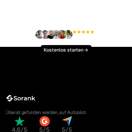
Traffic mühelos zu
skalieren?
+3.000
Nutzer
Kostenlos starten
Überall gefunden werden, auf Autopilot.
4,6/5
5/5
5/5