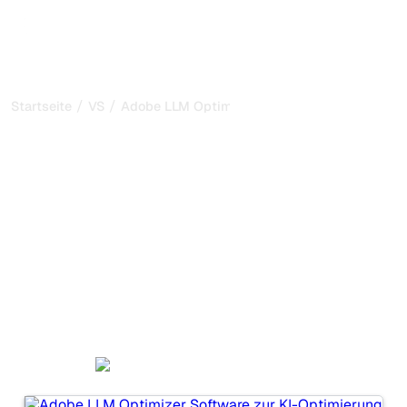
/
/
Startseite
VS
Adobe LLM Optimizer vs Waikay
Adobe LLM Optimizer vs
Waikay: mein ehrlicher
Vergleich für 2026
Adobe LLM Optimizer und Waikay sind zwei beliebte
Tools, um die Sichtbarkeit in KI-Systemen zu verfolgen,
aber welches passt besser zu Ihren Bedürfnissen?
Wir vergleichen Funktionen, Preise und Vorteile, damit Sie
das KI-SEO-Tool wählen können, das am besten zu Ihrer
Strategie passt.
Adobe LLM Optimizer