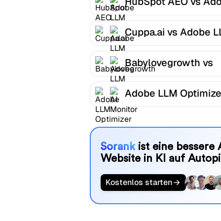
HubSpot AEO vs Ad
LLM Optimizer
Cuppa.ai vs Adobe 
Optimizer
Babylovegrowth vs
Adobe LLM Optimize
Adobe LLM Optimize
AI Monitor
Sorank
ist eine bessere 
Website in KI auf Autopi
Kostenlos starten