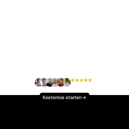
ereit, Ihren organisch
ffic mühelos zu skalie
+3'000
Nutzer
Kostenlos starten