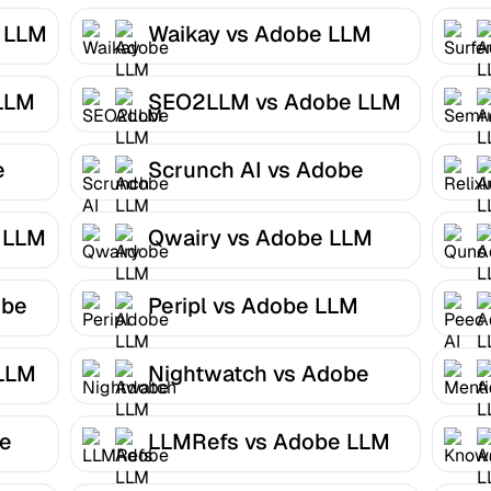
e LLM
Waikay vs Adobe LLM
Optimizer
LLM
SEO2LLM vs Adobe LLM
Optimizer
e
Scrunch AI vs Adobe
LLM Optimizer
 LLM
Qwairy vs Adobe LLM
Optimizer
obe
Peripl vs Adobe LLM
Optimizer
 LLM
Nightwatch vs Adobe
LLM Optimizer
be
LLMRefs vs Adobe LLM
Optimizer