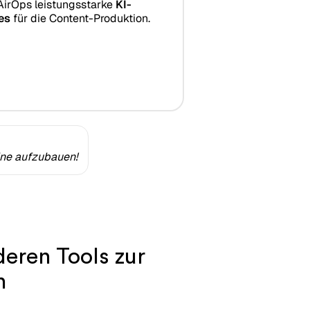
AirOps leistungsstarke
KI-
es
für die Content-Produktion.
ine aufzubauen!
eren Tools zur
n