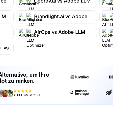
obe
Geordy.ai vs Adobe LLM
Optimizer
LLM
Brandlight.ai vs Adobe
LLM Optimizer
AirOps vs Adobe LLM
r
Optimizer
r vs
Alternative, um Ihre
lot zu ranken.
+2000 utilisateurs