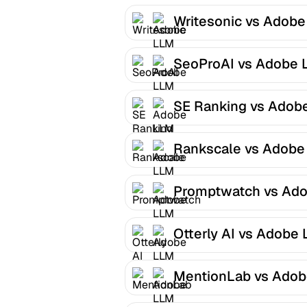
Writesonic vs Adob
Optimizer
SeoProAI vs Adobe 
Optimizer
SE Ranking vs Adob
LLM Optimizer
Rankscale vs Adobe
Optimizer
Promptwatch vs Ad
LLM Optimizer
Otterly AI vs Adobe
Optimizer
MentionLab vs Ado
LLM Optimizer