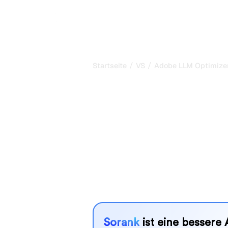
/
/
Startseite
VS
Adobe LLM Optimizer
Adobe LLM Op
AirOps: mein e
Vergleich für 
Adobe LLM Optimizer und AirOps sin
die Sichtbarkeit in KI-Systemen zu 
besser zu Ihren Bedürfnissen?
Wir vergleichen Funktionen, Preise u
SEO-Tool wählen können, das am best
Sorank
ist eine bessere 