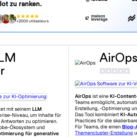
lot zu ranken.
+2000 utilisateurs
LLM
AirOp
r
AirOps
ist eine
KI-Content
Teams ermöglicht, automati
Erstellung, -Optimierung un
tet mit seinem
LLM
Das Tool kombiniert
KI-Aut
rise-Niveau, um Inhalte für
Practices für die skalierbare
n Antworten zu optimieren.
Für Teams, die einen
Blog-
 Adobe-Ökosystem und
Themencluster-Erstellung
u
timierung für generative