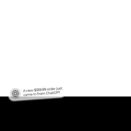
en
ren?