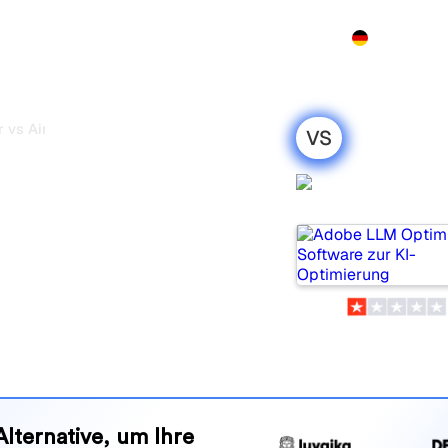
Produkt
Preise
Demo
Mehr
 vs AirOps
VS
timizer vs
Adobe LLM
hrlicher
Optimizer
2026
d zwei beliebte Tools, um
verfolgen, aber welches passt
nd Vorteile, damit Sie das KI-
en zu Ihrer Strategie passt.
Alternative, um Ihre