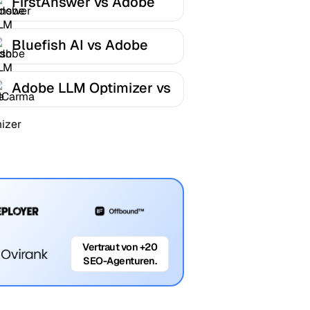
FirstAnswer vs Adobe
LLM Optimizer
Bluefish AI vs Adobe
LLM Optimizer
Adobe LLM Optimizer vs
AICarma
Vertraut von +20
SEO-Agenturen.