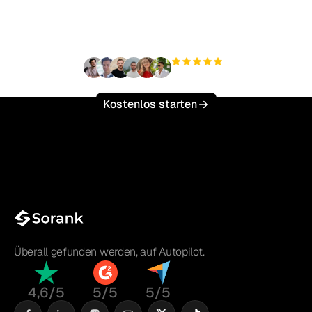
skalieren?
+3'000
Nutzer
Kostenlos starten
Überall gefunden werden, auf Autopilot.
4,6/5
5/5
5/5