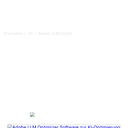
/
/
Startseite
VS
Adobe LLM Optimizer vs LLMRefs
Adobe LLM Optimizer vs
LLMRefs: mein ehrlicher
Vergleich für 2026
Adobe LLM Optimizer und LLMRefs sind zwei beliebte
Tools, um die Sichtbarkeit in KI-Systemen zu verfolgen,
aber welches passt besser zu Ihren Bedürfnissen?
Wir vergleichen Funktionen, Preise und Vorteile, damit Sie
das KI-SEO-Tool wählen können, das am besten zu Ihrer
Strategie passt.
Adobe LLM Optimizer