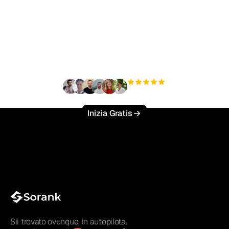
Pronto a scalare il tuo
traffico organico senza
sforzo?
+3'000
utenti
Inizia Gratis
Sii trovato ovunque, in autopilota.