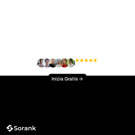
Pronto a scalare il tuo
traffico organico senza
sforzo?
+3'000
utenti
Inizia Gratis