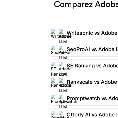
Comparez Adobe L
Writesonic vs Adob
Optimizer
SeoProAI vs Adobe 
Optimizer
SE Ranking vs Adob
LLM Optimizer
Rankscale vs Adobe
Optimizer
Promptwatch vs Ad
LLM Optimizer
Otterly AI vs Adobe