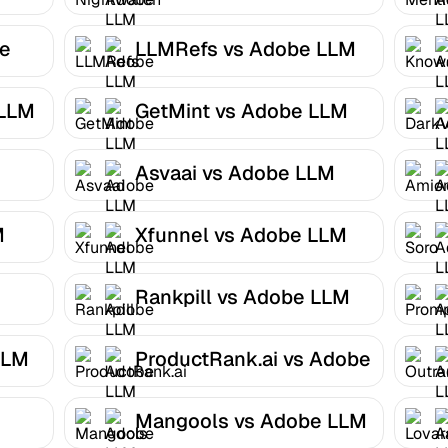
LLM Optimizer
be
LLMRefs vs Adobe LLM
Optimizer
 LLM
GetMint vs Adobe LLM
Optimizer
Asvaai vs Adobe LLM
Optimizer
M
Xfunnel vs Adobe LLM
Optimizer
Rankpill vs Adobe LLM
Optimizer
LLM
ProductRank.ai vs Adobe
LLM Optimizer
Mangools vs Adobe LLM
Optimizer