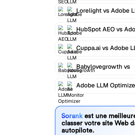
Lorelight vs Adobe 
Optimizer
HubSpot AEO vs Ad
LLM Optimizer
Cuppa.ai vs Adobe 
Optimizer
Babylovegrowth vs
Adobe LLM Optimize
Adobe LLM Optimize
AI Monitor
Sorank
est une meilleure
classer votre site Web d
autopilote.