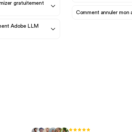
imizer gratuitement
Comment annuler mon a
ment Adobe LLM
t à augmenter votre tr
organique sans effort 