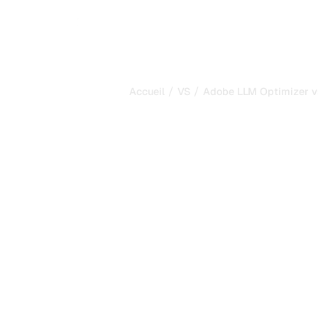
/
/
Accueil
VS
Adobe LLM Optimizer vs
Adobe LLM Op
Brandlight.ai 
comparaison 
2026
Adobe LLM Optimizer et Brandlight.a
pour suivre la visibilité dans les sys
répond le mieux à vos besoins ?
Nous comparons leurs fonctionnalités,
avantages pour vous aider à choisir l
adapté à votre stratégie.