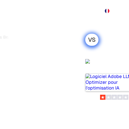
Produit
Tarification
Démo
Plus
 Brandlight.ai
VS
timizer vs
: ma
Adobe LLM
honnête pour
Optimizer
i sont deux outils populaires
tèmes d’IA, mais lequel
 leurs tarifs et leurs
’outil d’IA SEO le plus