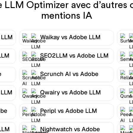
LM Optimizer avec d’autres ou
mentions IA
e LLM
Waikay vs Adobe LLM
Optimizer
LLM
SEO2LLM vs Adobe LLM
Optimizer
e
Scrunch AI vs Adobe
LLM Optimizer
 LLM
Qwairy vs Adobe LLM
Optimizer
obe
Peripl vs Adobe LLM
Optimizer
 LLM
Nightwatch vs Adobe