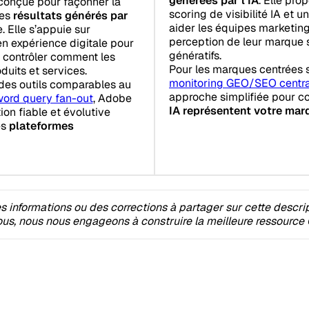
générées par l’IA
. Elle prop
conçue pour façonner la
scoring de visibilité IA et u
les
résultats générés par
aider les équipes marketing 
. Elle s’appuie sur
perception de leur marque 
en expérience digitale pour
génératifs.
à contrôler comment les
Pour les marques centrées 
duits et services.
monitoring GEO/SEO centra
 des outils comparables au
approche simplifiée pour 
ord query fan-out
, Adobe
IA représentent votre mar
on fiable et évolutive
es
plateformes
 informations ou des corrections à partager sur cette descri
s, nous nous engageons à construire la meilleure ressource 