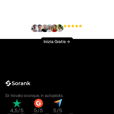
traffico organico senza
sforzo?
+3'000
utenti
Inizia Gratis
Sii trovato ovunque, in autopilota.
4,5/5
5/5
5/5