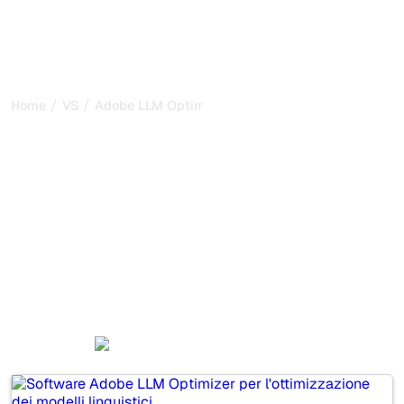
/
/
Home
VS
Adobe LLM Optimizer vs Otterly AI
Adobe LLM Optimizer vs
Otterly AI: il mio confronto
onesto per il 2026
Adobe LLM Optimizer and Otterly AI are two popular
tools for tracking visibility in AI systems, but which one is
best for your needs?
We compare their features, pricing, and benefits to help
you choose the AI SEO tool that fits your strategy.
Adobe LLM Optimizer