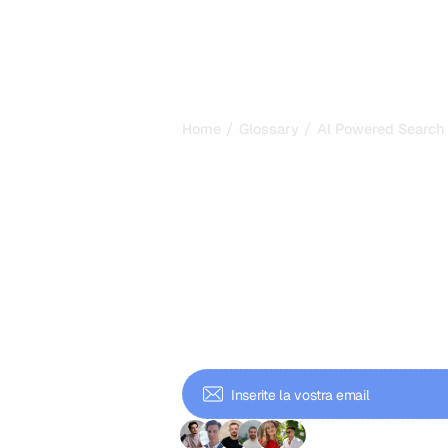
/
/
Home
Glossary
AI Powered Search 
AI Powered Sea
piattaforme c
ridisegnano la
2026
Gli AI powered search tools usano i m
rispondere alle query con fonti citate.
piattaforme top e come diventare vis
+ 9'000 iscritti