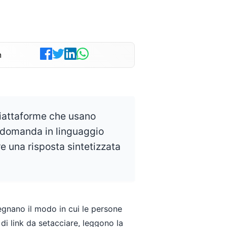
n
piattaforme che usano
a domanda in linguaggio
re una risposta sintetizzata
egnano il modo in cui le persone
di link da setacciare, leggono la