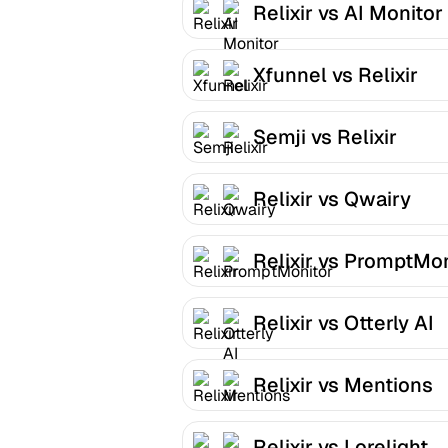
Relixir vs AI Monitor
Xfunnel vs Relixir
Semji vs Relixir
Relixir vs Qwairy
Relixir vs PromptMon
Relixir vs Otterly AI
Relixir vs Mentions
Relixir vs Lorelight