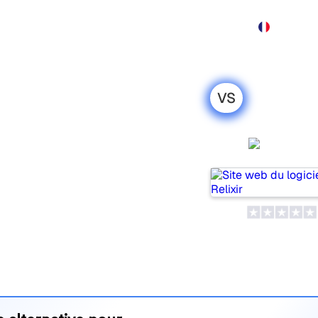
Produit
Tarification
Démo
Plus
VS
O2LLM : ma
honnête pour
Relixir
populaires pour suivre la
is lequel répond le mieux à
 leurs tarifs et leurs
’outil d’IA SEO le plus