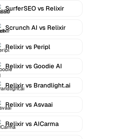
SurferSEO vs Relixir
Scrunch AI vs Relixir
Relixir vs Peripl
Relixir vs Goodie AI
Relixir vs Brandlight.ai
Relixir vs Asvaai
Relixir vs AICarma