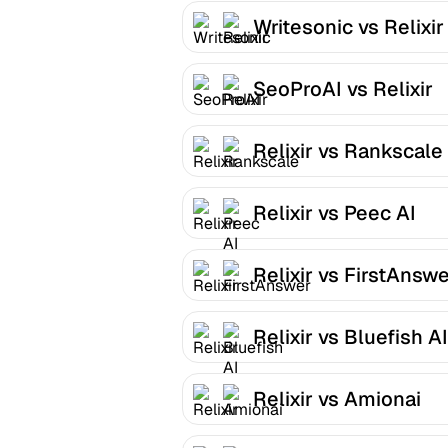
Writesonic vs Relixir
SeoProAI vs Relixir
Relixir vs Rankscale
Relixir vs Peec AI
Relixir vs FirstAnsw
Relixir vs Bluefish AI
Relixir vs Amionai