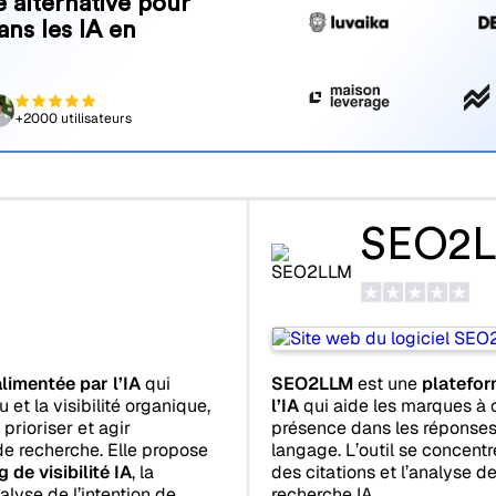
 alternative pour
ans les IA en
+2000 utilisateurs
SEO2
limentée par l’IA
qui
SEO2LLM
est une
platefor
 et la visibilité organique,
l’IA
qui aide les marques à 
prioriser et agir
présence dans les réponses
de recherche. Elle propose
langage. L’outil se concentre
 de visibilité IA
, la
des citations et l’analyse de
alyse de l’intention de
recherche IA.