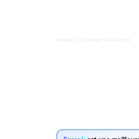
/
/
Accueil
VS
Relixir vs SEO2LLM
Relixir vs SE
comparaison 
2026
Relixir et SEO2LLM sont deux outils 
visibilité dans les systèmes d’IA, ma
vos besoins ?
Nous comparons leurs fonctionnalités,
avantages pour vous aider à choisir l
adapté à votre stratégie.