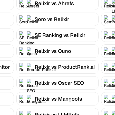
Relixir vs Ahrefs
Soro vs Relixir
SE Ranking vs Relixir
Relixir vs Quno
itor
Relixir vs ProductRank.ai
Relixir vs Oscar SEO
Relixir vs Mangools
Relixir vs LLMRefs