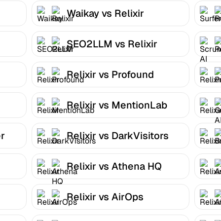
Waikay vs Relixir
SEO2LLM vs Relixir
Relixir vs Profound
Relixir vs MentionLab
er
Relixir vs DarkVisitors
Relixir vs Athena HQ
Relixir vs AirOps