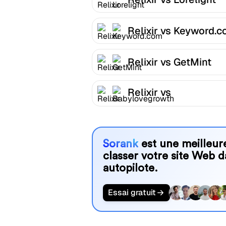
Relixir vs Keyword.
Relixir vs GetMint
Relixir vs
Babylovegrowth
Sorank
est une meilleure
classer votre site Web d
autopilote.
Essai gratuit