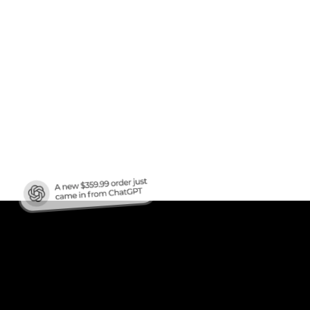
afic
?