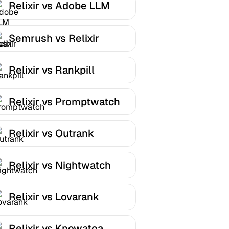
Relixir vs Adobe LLM
Optimizer
Semrush vs Relixir
Relixir vs Rankpill
Relixir vs Promptwatch
Relixir vs Outrank
Relixir vs Nightwatch
Relixir vs Lovarank
Relixir vs Knowatoa