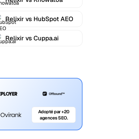
Relixir vs HubSpot AEO
Relixir vs Cuppa.ai
Adopté par +20
agences SEO.