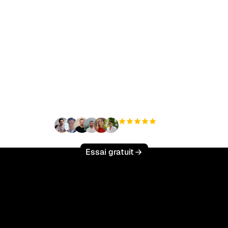
t à augmenter votre tr
organique sans effort 
+3 000
utilisateurs
Essai gratuit