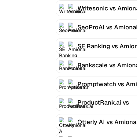
Writesonic vs Amion
SeoProAI vs Amiona
SE Ranking vs Amion
Rankscale vs Amion
Promptwatch vs Ami
ProductRank.ai vs
Amionai
Otterly AI vs Amiona