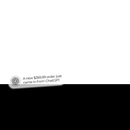
afic
?