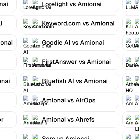
nai
Lorelight vs Amionai
i
Keyword.com vs Amionai
onai
Goodie AI vs Amionai
FirstAnswer vs Amionai
onai
Bluefish AI vs Amionai
Amionai vs AirOps
or
Amionai vs Ahrefs
Soro vs Amionai