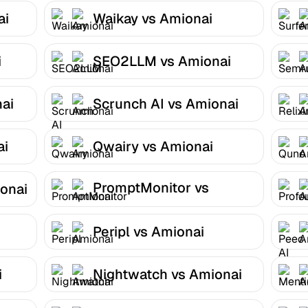
ai
Waikay vs Amionai
i
SEO2LLM vs Amionai
ai
Scrunch AI vs Amionai
ai
Qwairy vs Amionai
PromptMonitor vs
onai
Amionai
Peripl vs Amionai
i
Nightwatch vs Amionai