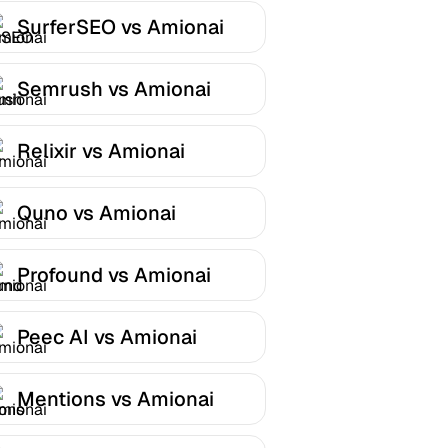
SurferSEO vs Amionai
Semrush vs Amionai
Relixir vs Amionai
Quno vs Amionai
Profound vs Amionai
Peec AI vs Amionai
Mentions vs Amionai