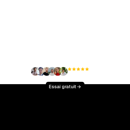
t à augmenter votre tr
organique sans effort 
+3 000
utilisateurs
Essai gratuit