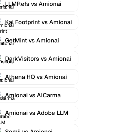
LLMRefs vs Amionai
Kai Footprint vs Amionai
GetMint vs Amionai
DarkVisitors vs Amionai
Athena HQ vs Amionai
Amionai vs AICarma
Amionai vs Adobe LLM
Optimizer
Semji vs Amionai