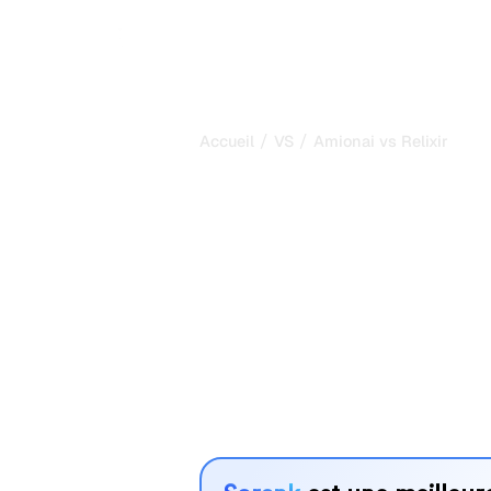
/
/
Accueil
VS
Amionai vs Relixir
Amionai vs Rel
comparaison 
2026
Amionai et Relixir sont deux outils p
visibilité dans les systèmes d’IA, ma
vos besoins ?
Nous comparons leurs fonctionnalités,
avantages pour vous aider à choisir l
adapté à votre stratégie.