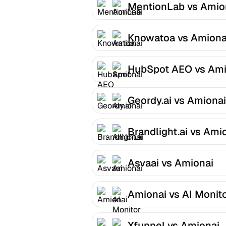
MentionLab vs Amio
Knowatoa vs Amiona
HubSpot AEO vs Ami
Geordy.ai vs Amionai
Brandlight.ai vs Ami
Asvaai vs Amionai
Amionai vs AI Monit
Xfunnel vs Amionai