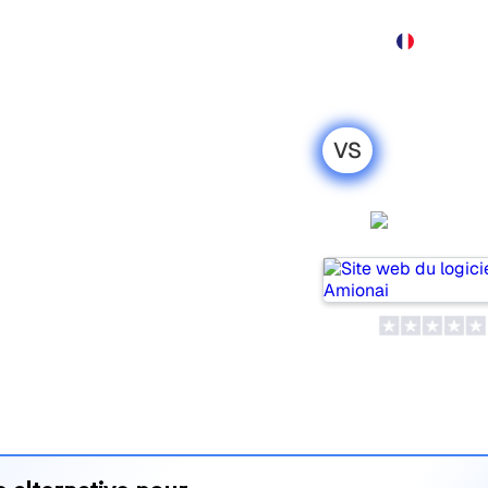
Produit
Tarification
Démo
Plus
VS
ixir : ma
honnête pour
Amiona
opulaires pour suivre la
is lequel répond le mieux à
 leurs tarifs et leurs
’outil d’IA SEO le plus