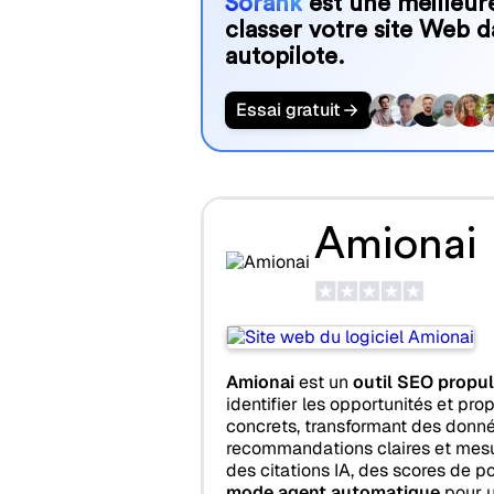
Sorank
est une meilleure
classer votre site Web d
autopilote.
Essai gratuit
Amionai
Amionai
est un
outil SEO propuls
identifier les opportunités et pro
concrets, transformant des donn
recommandations claires et mesura
des citations IA, des scores de 
mode agent automatique
pour u