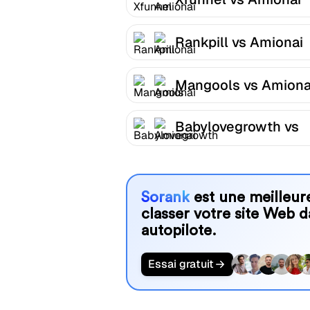
Rankpill vs Amionai
Mangools vs Amiona
Babylovegrowth vs
Amionai
Sorank
est une meilleure
classer votre site Web d
autopilote.
Essai gratuit