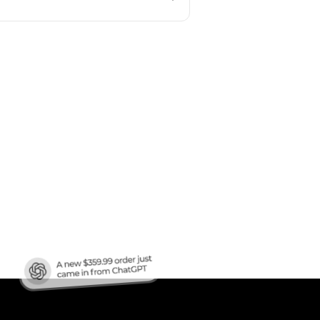
afic
?