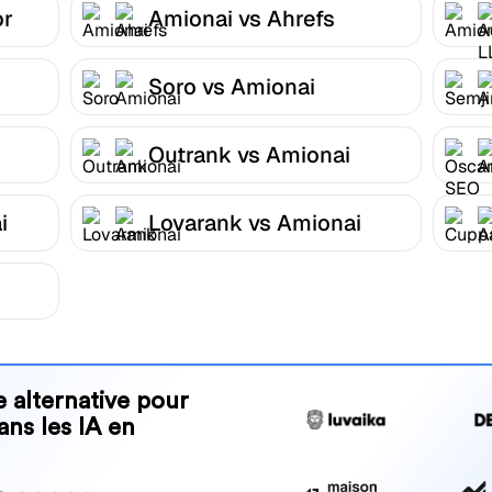
or
Amionai vs Ahrefs
Soro vs Amionai
Outrank vs Amionai
i
Lovarank vs Amionai
 alternative pour
ans les IA en