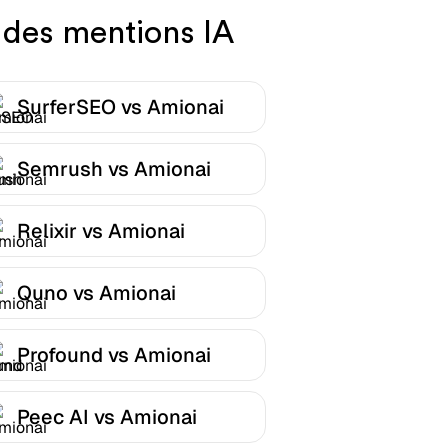
 des mentions IA
SurferSEO vs Amionai
Semrush vs Amionai
Relixir vs Amionai
Quno vs Amionai
Profound vs Amionai
Peec AI vs Amionai