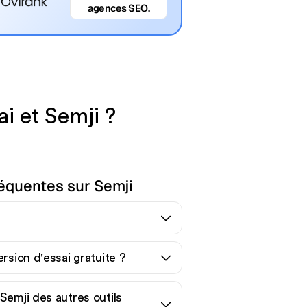
agences SEO.
i et Semji ?
équentes sur Semji
ersion d'essai gratuite ?
Semji des autres outils