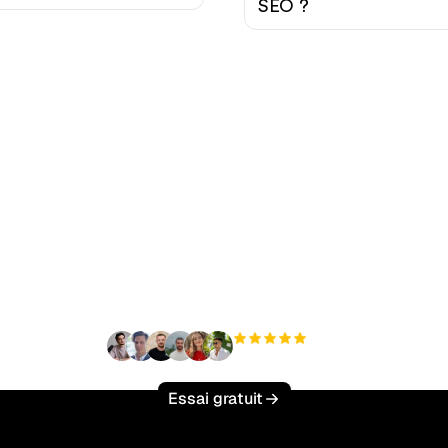
SEO ?
t à augmenter votre tr
organique sans effort 
+3 000
utilisateurs
Essai gratuit