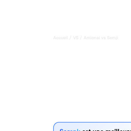
/
/
Accueil
VS
Amionai vs Semji
Amionai vs Se
comparaison 
2026
Amionai et Semji sont deux outils po
visibilité dans les systèmes d’IA, ma
vos besoins ?
Nous comparons leurs fonctionnalités,
avantages pour vous aider à choisir l
adapté à votre stratégie.