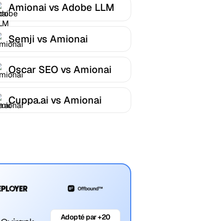
Amionai vs Adobe LLM
Optimizer
Semji vs Amionai
Oscar SEO vs Amionai
Cuppa.ai vs Amionai
Adopté par +20