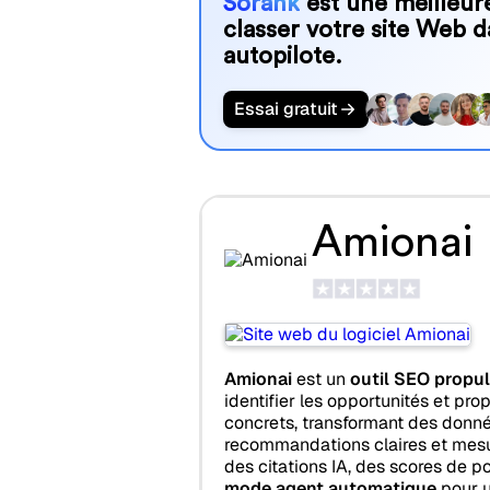
Sorank
est une meilleure
classer votre site Web d
autopilote.
Essai gratuit
Amionai
Amionai
est un
outil SEO propuls
identifier les opportunités et pro
concrets, transformant des donn
recommandations claires et mesura
des citations IA, des scores de 
mode agent automatique
pour u