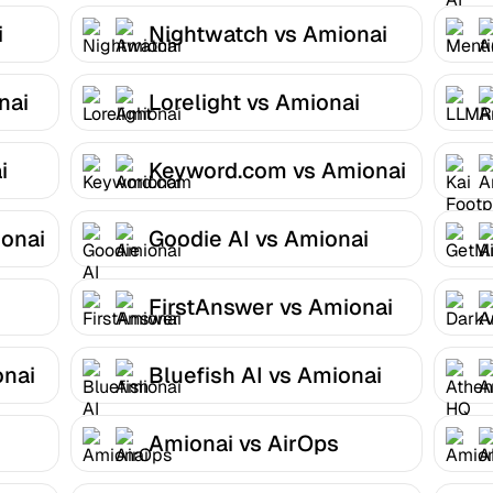
i
Nightwatch vs Amionai
nai
Lorelight vs Amionai
i
Keyword.com vs Amionai
onai
Goodie AI vs Amionai
FirstAnswer vs Amionai
onai
Bluefish AI vs Amionai
Amionai vs AirOps