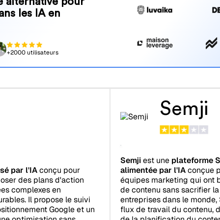
 alternative pour
ans les IA en
+2000 utilisateurs
Semji
Semji
est une
plateforme 
é par l'IA
conçu pour
alimentée par l'IA
conçue po
poser des plans d'action
équipes marketing qui ont 
ées complexes en
de contenu sans sacrifier la
bles. Il propose le suivi
entreprises dans le monde,
positionnement Google et un
flux de travail du contenu, 
ne optimisation sans
de la planification du conten