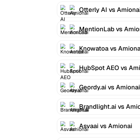
Otterly AI vs Amiona
MentionLab vs Amio
Knowatoa vs Amiona
HubSpot AEO vs Ami
Geordy.ai vs Amionai
Brandlight.ai vs Ami
Asvaai vs Amionai