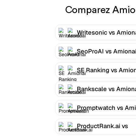
Comparez Amiona
Writesonic vs Amion
SeoProAI vs Amiona
SE Ranking vs Amion
Rankscale vs Amion
Promptwatch vs Ami
ProductRank.ai vs
Amionai