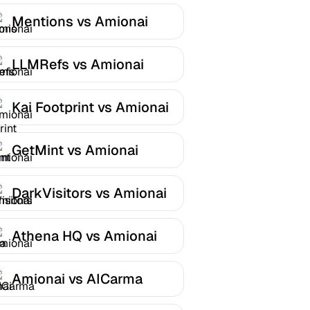
Mentions vs Amionai
LLMRefs vs Amionai
Kai Footprint vs Amionai
GetMint vs Amionai
DarkVisitors vs Amionai
Athena HQ vs Amionai
Amionai vs AICarma