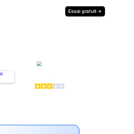
Essai gratuit
i
Semji