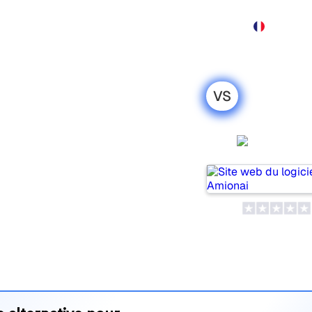
Produit
Tarification
Démo
Plus
VS
mji : ma
honnête pour
Amiona
pulaires pour suivre la
is lequel répond le mieux à
 leurs tarifs et leurs
’outil d’IA SEO le plus