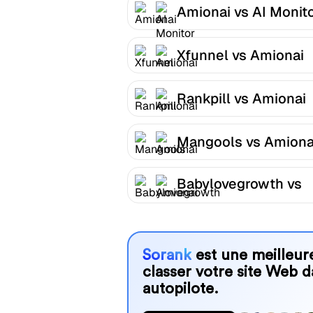
Amionai vs AI Monit
Xfunnel vs Amionai
Rankpill vs Amionai
Mangools vs Amiona
Babylovegrowth vs
Amionai
Sorank
est une meilleure
classer votre site Web d
autopilote.