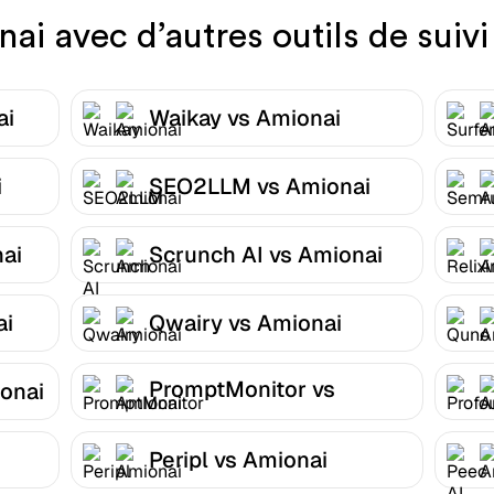
i avec d’autres outils de suivi
ai
Waikay vs Amionai
i
SEO2LLM vs Amionai
ai
Scrunch AI vs Amionai
ai
Qwairy vs Amionai
PromptMonitor vs
onai
Amionai
Peripl vs Amionai