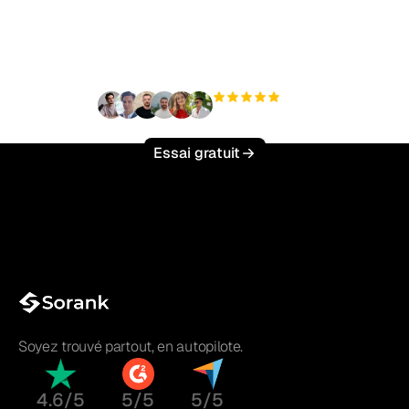
trafic organique sans
effort ?
+3 000
utilisateurs
Essai gratuit
Soyez trouvé partout, en autopilote.
4.6/5
5/5
5/5