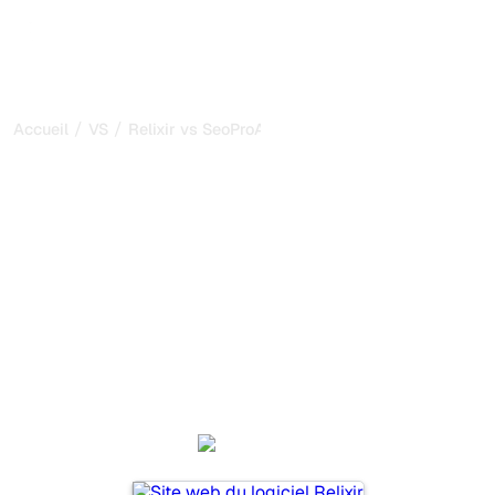
/
/
Accueil
VS
Relixir vs SeoProAI
Relixir vs SeoProAI : ma
comparaison honnête
pour 2026
Relixir et SeoProAI sont deux outils populaires pour suivre
la visibilité dans les systèmes d’IA, mais lequel répond le
mieux à vos besoins ?
Nous comparons leurs fonctionnalités, leurs tarifs et leurs
avantages pour vous aider à choisir l’outil d’IA SEO le
plus adapté à votre stratégie.
Relixir