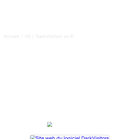
/
/
Accueil
VS
DarkVisitors vs Xfunnel
DarkVisitors vs Xfunnel :
ma comparaison honnête
pour 2026
DarkVisitors et Xfunnel sont deux outils populaires pour
suivre la visibilité dans les systèmes d’IA, mais lequel
répond le mieux à vos besoins ?
Nous comparons leurs fonctionnalités, leurs tarifs et leurs
avantages pour vous aider à choisir l’outil d’IA SEO le
plus adapté à votre stratégie.
DarkVisitors