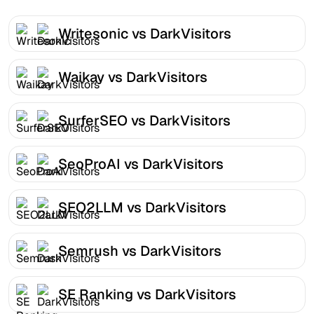
Writesonic vs DarkVisitors
Waikay vs DarkVisitors
SurferSEO vs DarkVisitors
SeoProAI vs DarkVisitors
SEO2LLM vs DarkVisitors
Semrush vs DarkVisitors
SE Ranking vs DarkVisitors