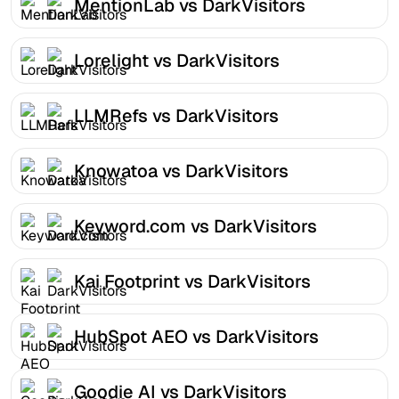
MentionLab vs DarkVisitors
Lorelight vs DarkVisitors
LLMRefs vs DarkVisitors
Knowatoa vs DarkVisitors
Keyword.com vs DarkVisitors
Kai Footprint vs DarkVisitors
HubSpot AEO vs DarkVisitors
Goodie AI vs DarkVisitors