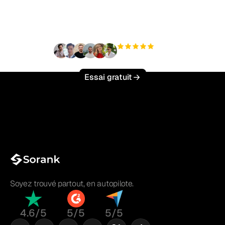
effort ?
+3 000
utilisateurs
Essai gratuit
Soyez trouvé partout, en autopilote.
4.6/5
5/5
5/5