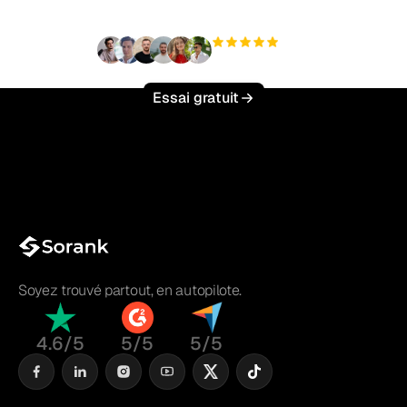
+3 000
utilisateurs
Essai gratuit
Soyez trouvé partout, en autopilote.
4.6/5
5/5
5/5