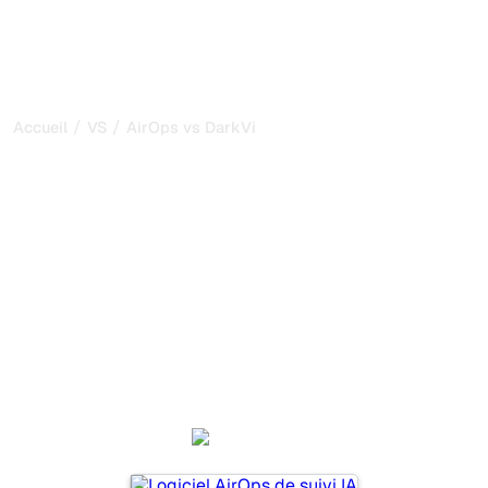
/
/
Accueil
VS
AirOps vs DarkVisitors
AirOps vs DarkVisitors :
ma comparaison honnête
pour 2026
AirOps et DarkVisitors sont deux outils populaires pour
suivre la visibilité dans les systèmes d’IA, mais lequel
répond le mieux à vos besoins ?
Nous comparons leurs fonctionnalités, leurs tarifs et leurs
avantages pour vous aider à choisir l’outil d’IA SEO le
plus adapté à votre stratégie.
AirOps