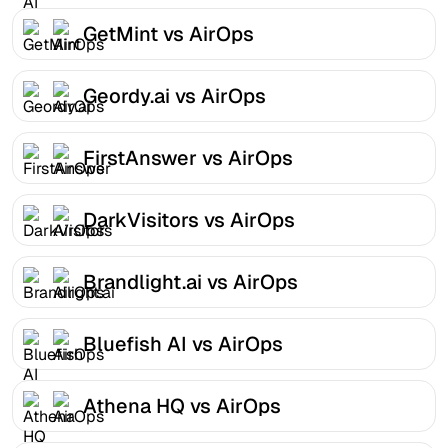
GetMint vs AirOps
Geordy.ai vs AirOps
FirstAnswer vs AirOps
DarkVisitors vs AirOps
Brandlight.ai vs AirOps
Bluefish AI vs AirOps
Athena HQ vs AirOps