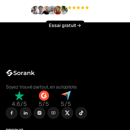
+3 000
utilisateurs
Essai gratuit
Soyez trouvé partout, en autopilote.
4.6/5
5/5
5/5