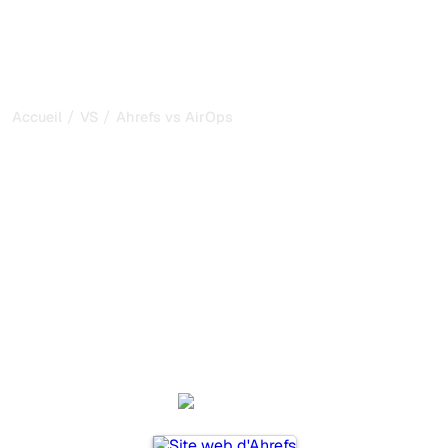
/
/
Accueil
VS
Ahrefs vs AirOps
Ahrefs vs AirOps : ma
comparaison honnête
pour 2026
Ahrefs et AirOps sont deux outils populaires pour suivre
la visibilité dans les systèmes d’IA, mais lequel répond le
mieux à vos besoins ?
Nous comparons leurs fonctionnalités, leurs tarifs et leurs
avantages pour vous aider à choisir l’outil d’IA SEO le
plus adapté à votre stratégie.
Ahrefs