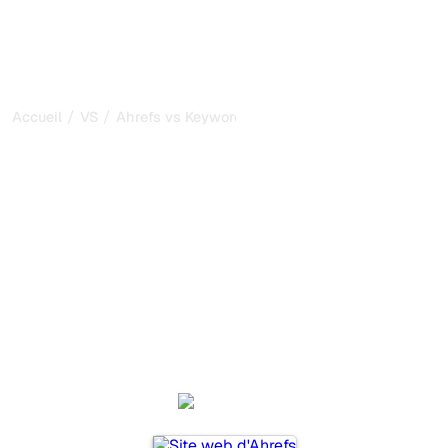
/
/
Accueil
VS
Ahrefs vs Keyword.com
Ahrefs vs Keyword.com :
ma comparaison honnête
pour 2026
Ahrefs et Keyword.com sont deux outils populaires pour
suivre la visibilité dans les systèmes d’IA, mais lequel
répond le mieux à vos besoins ?
Nous comparons leurs fonctionnalités, leurs tarifs et leurs
avantages pour vous aider à choisir l’outil d’IA SEO le
plus adapté à votre stratégie.
Ahrefs