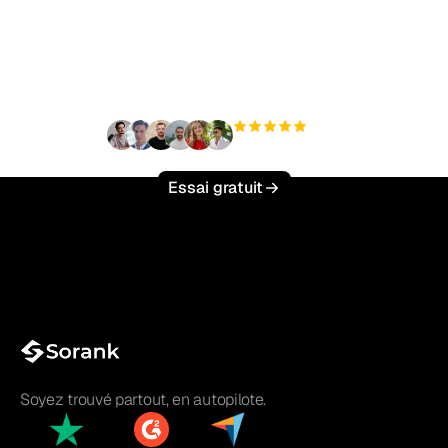
trafic organique sans
effort ?
+3 000
utilisateurs
Essai gratuit
Soyez trouvé partout, en autopilote.