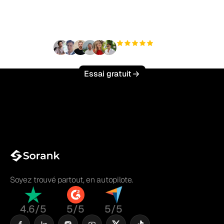
effort ?
+3 000
utilisateurs
Essai gratuit
Soyez trouvé partout, en autopilote.
4.6/5
5/5
5/5