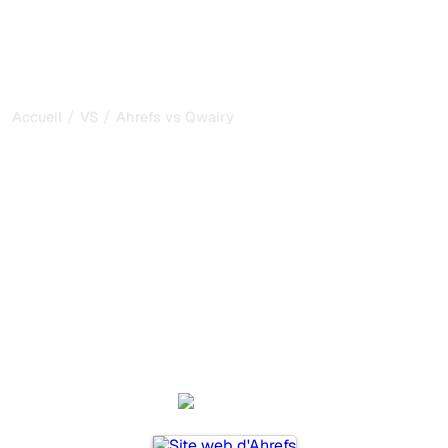
/
/
Accueil
VS
Ahrefs vs Qwairy
Ahrefs vs Qwairy : ma
comparaison honnête
pour 2026
Ahrefs et Qwairy sont deux outils populaires pour suivre
la visibilité dans les systèmes d’IA, mais lequel répond le
mieux à vos besoins ?
Nous comparons leurs fonctionnalités, leurs tarifs et leurs
avantages pour vous aider à choisir l’outil d’IA SEO le
plus adapté à votre stratégie.
Ahrefs