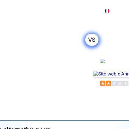
Produit
Tarification
Démo
Plus
VS
ferSEO : ma
honnête pour
Ahrefs
 populaires pour suivre la
is lequel répond le mieux à
 leurs tarifs et leurs
’outil d’IA SEO le plus