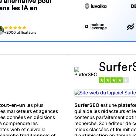
 alternative pour
ans les IA en
+2000 utilisateurs
Surfe
tout-en-un
les plus
SurferSEO
est une
platefo
 des marketeurs et agences
qui aide les rédacteurs et 
 les données en décisions
contenus parfaitement opti
s à comprendre les
recherche. Son éditeur de c
sites web et suivre la
mieux classées et fournit 
cherche traditionnels et
d’
optimisation en temps r