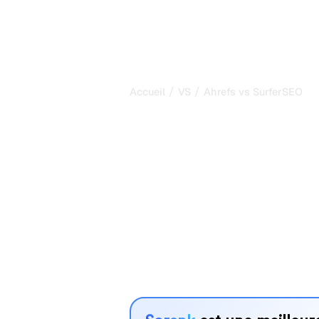
/
/
Accueil
VS
Ahrefs vs SurferSEO
Ahrefs vs Sur
comparaison 
2026
Ahrefs et SurferSEO sont deux outils
visibilité dans les systèmes d’IA, ma
vos besoins ?
Nous comparons leurs fonctionnalités,
avantages pour vous aider à choisir l
adapté à votre stratégie.