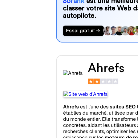
Sorank
est une meilleure
classer votre site Web d
autopilote.
Essai gratuit
Ahrefs
Ahrefs
est l’une des
suites SEO 
établies du marché, utilisée par
du monde entier. Elle transforme
concrètes, aidant les utilisateur
recherches clients, optimiser les 
croissance sur les
moteurs de re