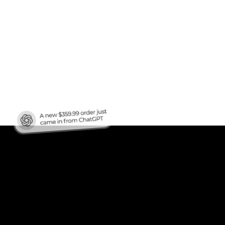
afic
?