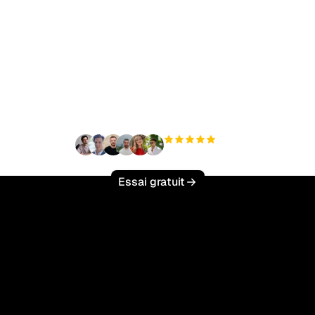
t à augmenter votre tr
organique sans effort 
+3 000
utilisateurs
Essai gratuit