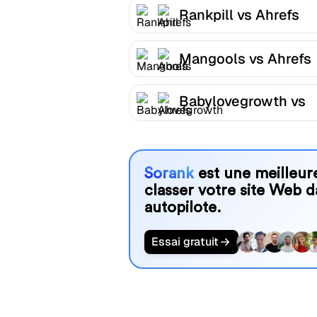
Rankpill vs Ahrefs
Mangools vs Ahrefs
Babylovegrowth vs
Ahrefs
Sorank
est une meilleure
classer votre site Web d
autopilote.
Essai gratuit