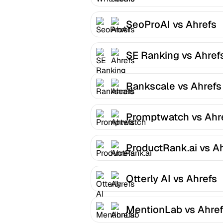
SeoProAI vs Ahrefs
SE Ranking vs Ahref
Rankscale vs Ahrefs
Promptwatch vs Ahr
ProductRank.ai vs A
Otterly AI vs Ahrefs
MentionLab vs Ahre