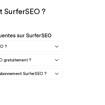
t SurferSEO ?
uentes sur SurferSEO
EO ?
EO gratuitement ?
abonnement SurferSEO ?