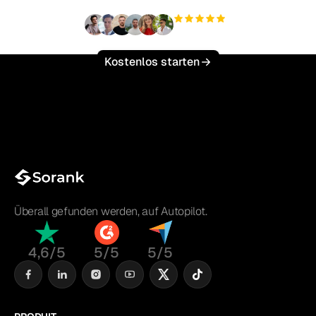
+3.000
Nutzer
Kostenlos starten
Überall gefunden werden, auf Autopilot.
4,6/5
5/5
5/5