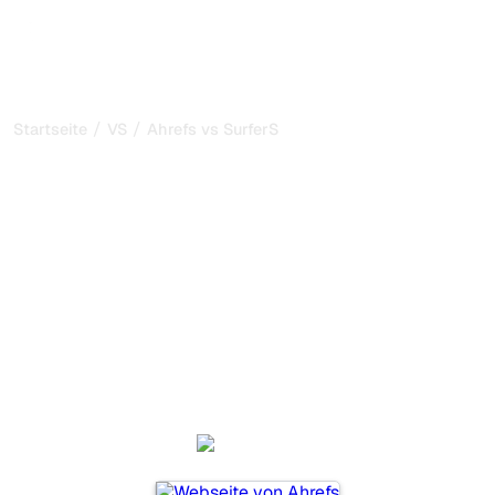
/
/
Startseite
VS
Ahrefs vs SurferSEO
Ahrefs vs SurferSEO: mein
ehrlicher Vergleich für
2026
Ahrefs und SurferSEO sind zwei beliebte Tools, um die
Sichtbarkeit in KI-Systemen zu verfolgen, aber welches
passt besser zu Ihren Bedürfnissen?
Wir vergleichen Funktionen, Preise und Vorteile, damit Sie
das KI-SEO-Tool wählen können, das am besten zu Ihrer
Strategie passt.
Ahrefs