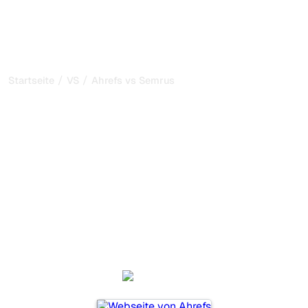
/
/
Startseite
VS
Ahrefs vs Semrush
Ahrefs vs Semrush: mein
ehrlicher Vergleich für
2026
Ahrefs und Semrush sind zwei beliebte Tools, um die
Sichtbarkeit in KI-Systemen zu verfolgen, aber welches
passt besser zu Ihren Bedürfnissen?
Wir vergleichen Funktionen, Preise und Vorteile, damit Sie
das KI-SEO-Tool wählen können, das am besten zu Ihrer
Strategie passt.
Ahrefs