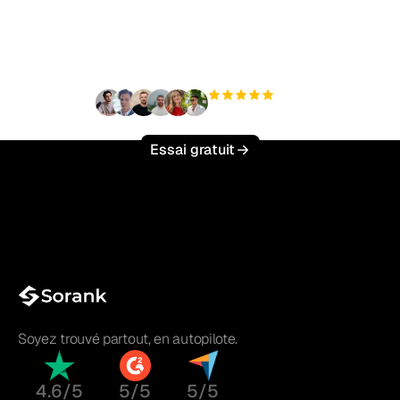
trafic organique sans
effort ?
+3 000
utilisateurs
Essai gratuit
Soyez trouvé partout, en autopilote.
4.6/5
5/5
5/5