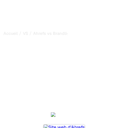
/
/
Accueil
VS
Ahrefs vs Brandlight.ai
Ahrefs vs Brandlight.ai :
ma comparaison honnête
pour 2026
Ahrefs et Brandlight.ai sont deux outils populaires pour
suivre la visibilité dans les systèmes d’IA, mais lequel
répond le mieux à vos besoins ?
Nous comparons leurs fonctionnalités, leurs tarifs et leurs
avantages pour vous aider à choisir l’outil d’IA SEO le
plus adapté à votre stratégie.
Ahrefs