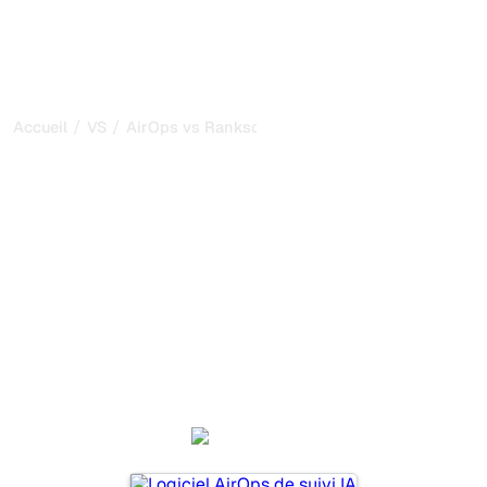
/
/
Accueil
VS
AirOps vs Rankscale
AirOps vs Rankscale : ma
comparaison honnête
pour 2026
AirOps et Rankscale sont deux outils populaires pour
suivre la visibilité dans les systèmes d’IA, mais lequel
répond le mieux à vos besoins ?
Nous comparons leurs fonctionnalités, leurs tarifs et leurs
avantages pour vous aider à choisir l’outil d’IA SEO le
plus adapté à votre stratégie.
AirOps