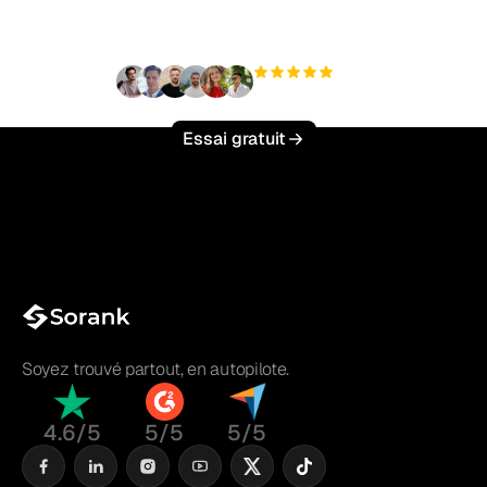
effort ?
+3 000
utilisateurs
Essai gratuit
Soyez trouvé partout, en autopilote.
4.6/5
5/5
5/5