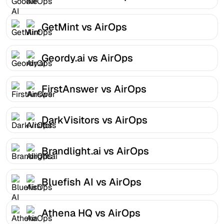
GetMint vs AirOps
Geordy.ai vs AirOps
FirstAnswer vs AirOps
DarkVisitors vs AirOps
Brandlight.ai vs AirOps
Bluefish AI vs AirOps
Athena HQ vs AirOps