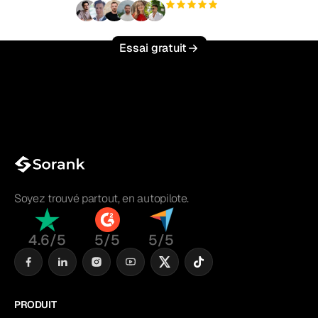
+3 000
utilisateurs
Essai gratuit
Soyez trouvé partout, en autopilote.
4.6/5
5/5
5/5
PRODUIT