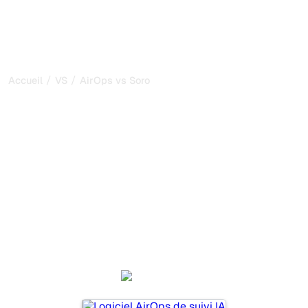
/
/
Accueil
VS
AirOps vs Soro
AirOps vs Soro : ma
comparaison honnête
pour 2026
AirOps et Soro sont deux outils populaires pour suivre la
visibilité dans les systèmes d’IA, mais lequel répond le
mieux à vos besoins ?
Nous comparons leurs fonctionnalités, leurs tarifs et leurs
avantages pour vous aider à choisir l’outil d’IA SEO le
plus adapté à votre stratégie.
AirOps