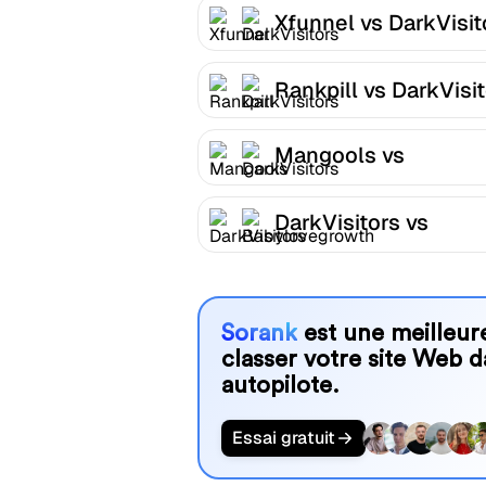
Xfunnel vs DarkVisit
Rankpill vs DarkVisi
Mangools vs
DarkVisitors
DarkVisitors vs
Babylovegrowth
Sorank
est une meilleure
classer votre site Web d
autopilote.
Essai gratuit