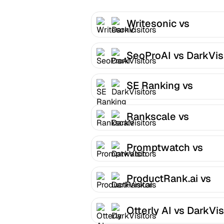
Writesonic vs
DarkVisitors
SeoProAI vs DarkVis
SE Ranking vs
DarkVisitors
Rankscale vs
DarkVisitors
Promptwatch vs
DarkVisitors
ProductRank.ai vs
DarkVisitors
Otterly AI vs DarkVis