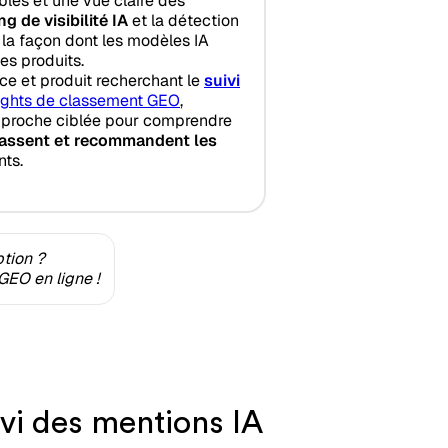
es et une vue claire des
ng de visibilité IA
et la détection
 la façon dont les modèles IA
es produits.
e et produit recherchant le
suivi
ights de classement GEO
,
pproche ciblée pour comprendre
lassent et recommandent les
ts.
ption ?
GEO en ligne !
ivi des mentions IA