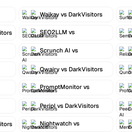
Waikay vs DarkVisitors
SEO2LLM vs
itors
DarkVisitors
Scrunch AI vs
DarkVisitors
Qwairy vs DarkVisitors
PromptMonitor vs
DarkVisitors
Peripl vs DarkVisitors
Nightwatch vs
itors
DarkVisitors