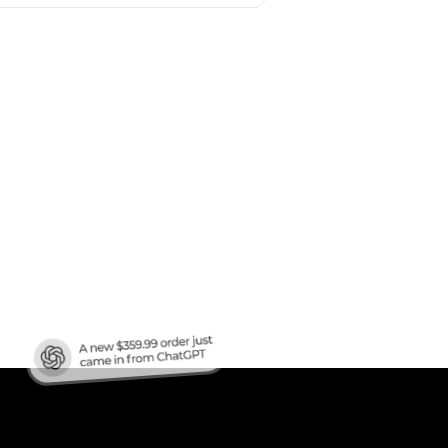
afic
?