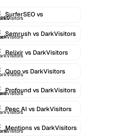
SurferSEO vs
DarkVisitors
Semrush vs DarkVisitors
Relixir vs DarkVisitors
Quno vs DarkVisitors
Profound vs DarkVisitors
Peec AI vs DarkVisitors
Mentions vs DarkVisitors