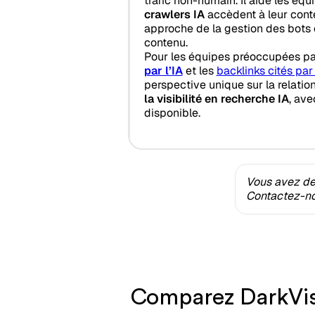
trafic non-humain. Il aide les éq
crawlers IA
accèdent à leur conte
approche de la gestion des bots 
contenu.
Pour les équipes préoccupées pa
par l’IA
et les
backlinks cités par 
perspective unique sur la relation
la visibilité en recherche IA
, ave
disponible.
Vous avez des
Contactez-nou
Comparez DarkVisit