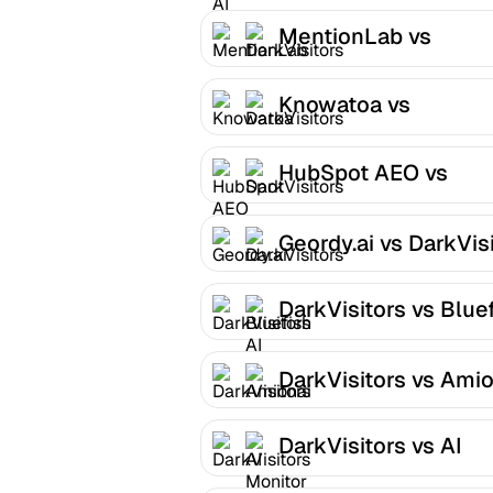
MentionLab vs
DarkVisitors
Knowatoa vs
DarkVisitors
HubSpot AEO vs
DarkVisitors
Geordy.ai vs DarkVis
DarkVisitors vs Blue
AI
DarkVisitors vs Amio
DarkVisitors vs AI
Monitor