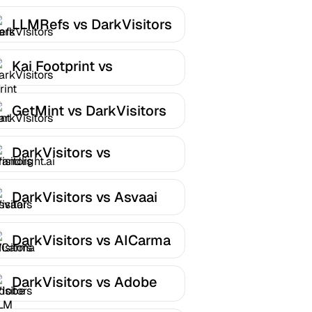
LLMRefs vs DarkVisitors
Kai Footprint vs
DarkVisitors
GetMint vs DarkVisitors
DarkVisitors vs
Brandlight.ai
DarkVisitors vs Asvaai
DarkVisitors vs AICarma
DarkVisitors vs Adobe
LLM Optimizer