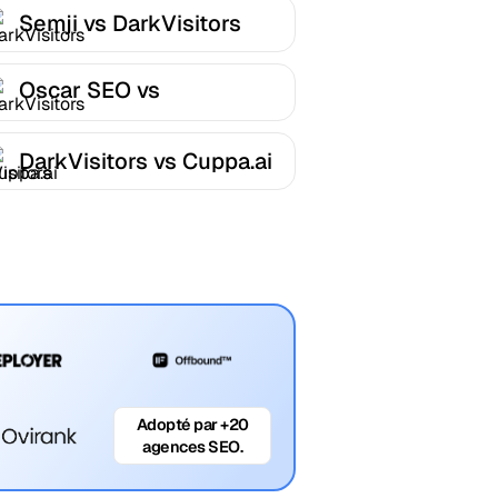
Semji vs DarkVisitors
Oscar SEO vs
DarkVisitors
DarkVisitors vs Cuppa.ai
Adopté par +20
agences SEO.