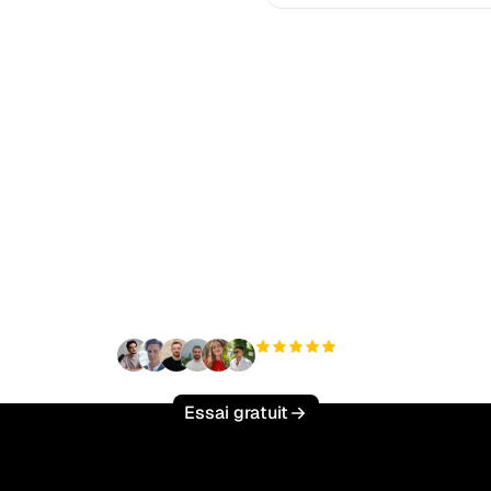
t à augmenter votre tr
organique sans effort 
+3 000
utilisateurs
Essai gratuit