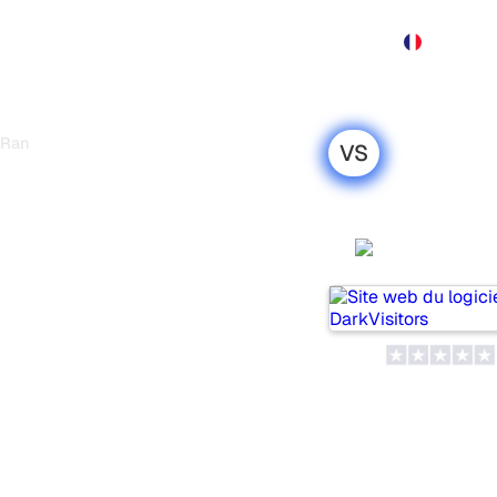
Produit
Tarification
Démo
Plus
tRank.ai
VS
s
i : ma
DarkVisit
honnête pour
deux outils populaires pour
 d’IA, mais lequel répond le
 leurs tarifs et leurs
’outil d’IA SEO le plus