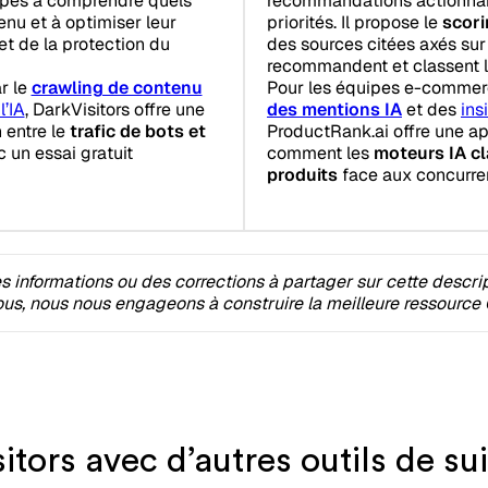
uipes à comprendre quels
recommandations actionnabl
nu et à optimiser leur
priorités. Il propose le
scori
et de la protection du
des sources citées axés sur
recommandent et classent l
r le
crawling de contenu
Pour les équipes e-commerc
l’IA
, DarkVisitors offre une
des mentions IA
et des
ins
 entre le
trafic de bots et
ProductRank.ai offre une a
c un essai gratuit
comment les
moteurs IA c
produits
face aux concurren
 informations ou des corrections à partager sur cette descri
s, nous nous engageons à construire la meilleure ressource 
ors avec d’autres outils de su