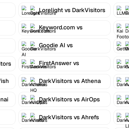
Lorelight vs DarkVisitors
Keyword.com vs
DarkVisitors
Goodie AI vs
DarkVisitors
FirstAnswer vs
itors
DarkVisitors
fish
DarkVisitors vs Athena
HQ
nai
DarkVisitors vs AirOps
DarkVisitors vs Ahrefs