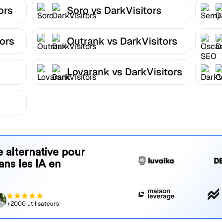
ors
Soro vs DarkVisitors
tors
Outrank vs DarkVisitors
Lovarank vs DarkVisitors
 alternative pour
ans les IA en
+2000 utilisateurs