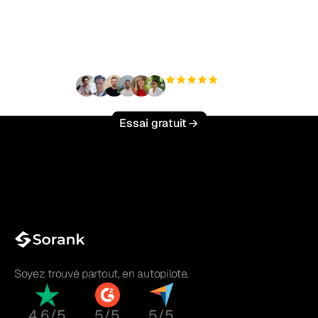
trafic organique sans
effort ?
+3 000
utilisateurs
Essai gratuit
Soyez trouvé partout, en autopilote.
4.6/5
5/5
5/5