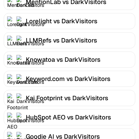
MentionLab vs DarkVisitors
Lorelight vs DarkVisitors
LLMRefs vs DarkVisitors
Knowatoa vs DarkVisitors
Keyword.com vs DarkVisitors
Kai Footprint vs DarkVisitors
HubSpot AEO vs DarkVisitors
Goodie AI vs DarkVisitors