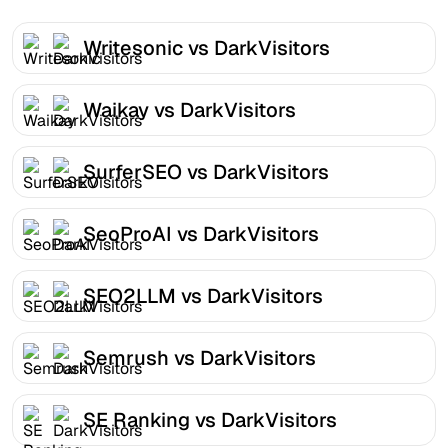
Writesonic vs DarkVisitors
Waikay vs DarkVisitors
SurferSEO vs DarkVisitors
SeoProAI vs DarkVisitors
SEO2LLM vs DarkVisitors
Semrush vs DarkVisitors
SE Ranking vs DarkVisitors