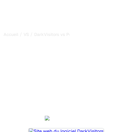
/
/
Accueil
VS
DarkVisitors vs Peec AI
DarkVisitors vs Peec AI :
ma comparaison honnête
pour 2026
DarkVisitors et Peec AI sont deux outils populaires pour
suivre la visibilité dans les systèmes d’IA, mais lequel
répond le mieux à vos besoins ?
Nous comparons leurs fonctionnalités, leurs tarifs et leurs
avantages pour vous aider à choisir l’outil d’IA SEO le
plus adapté à votre stratégie.
DarkVisitors