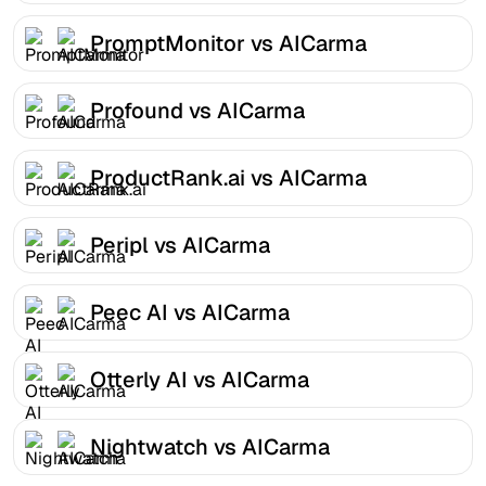
PromptMonitor vs AICarma
Profound vs AICarma
ProductRank.ai vs AICarma
Peripl vs AICarma
Peec AI vs AICarma
Otterly AI vs AICarma
Nightwatch vs AICarma