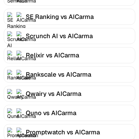
SE Ranking vs AICarma
Scrunch AI vs AICarma
Relixir vs AICarma
Rankscale vs AICarma
Qwairy vs AICarma
Quno vs AICarma
Promptwatch vs AICarma