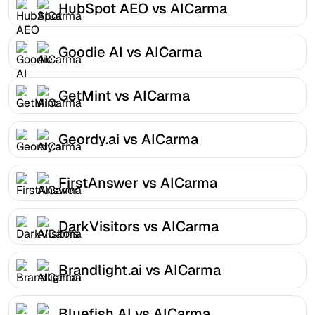
HubSpot AEO vs AICarma
Goodie AI vs AICarma
GetMint vs AICarma
Geordy.ai vs AICarma
FirstAnswer vs AICarma
DarkVisitors vs AICarma
Brandlight.ai vs AICarma
Bluefish AI vs AICarma