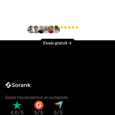
trafic organique sans
effort ?
+3 000
utilisateurs
Essai gratuit
Soyez trouvé partout, en autopilote.
4.6/5
5/5
5/5