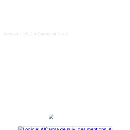
/
/
Accueil
VS
AICarma vs DarkVisitors
AICarma vs DarkVisitors :
ma comparaison honnête
pour 2026
AICarma et DarkVisitors sont deux outils populaires pour
suivre la visibilité dans les systèmes d’IA, mais lequel
répond le mieux à vos besoins ?
Nous comparons leurs fonctionnalités, leurs tarifs et leurs
avantages pour vous aider à choisir l’outil d’IA SEO le
plus adapté à votre stratégie.
AICarma