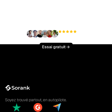
trafic organique sans
effort ?
+3 000
utilisateurs
Essai gratuit
Soyez trouvé partout, en autopilote.