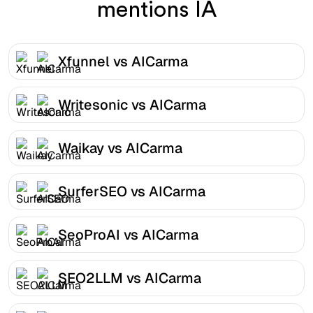
mentions IA
Xfunnel vs AICarma
Writesonic vs AICarma
Waikay vs AICarma
SurferSEO vs AICarma
SeoProAI vs AICarma
SEO2LLM vs AICarma