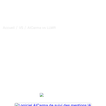
/
/
Accueil
VS
AICarma vs LLMRefs
AICarma vs LLMRefs : ma
comparaison honnête
pour 2026
AICarma et LLMRefs sont deux outils populaires pour
suivre la visibilité dans les systèmes d’IA, mais lequel
répond le mieux à vos besoins ?
Nous comparons leurs fonctionnalités, leurs tarifs et leurs
avantages pour vous aider à choisir l’outil d’IA SEO le
plus adapté à votre stratégie.
AICarma