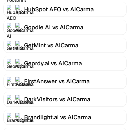
HubSpot AEO vs AICarma
Goodie AI vs AICarma
GetMint vs AICarma
Geordy.ai vs AICarma
FirstAnswer vs AICarma
DarkVisitors vs AICarma
Brandlight.ai vs AICarma