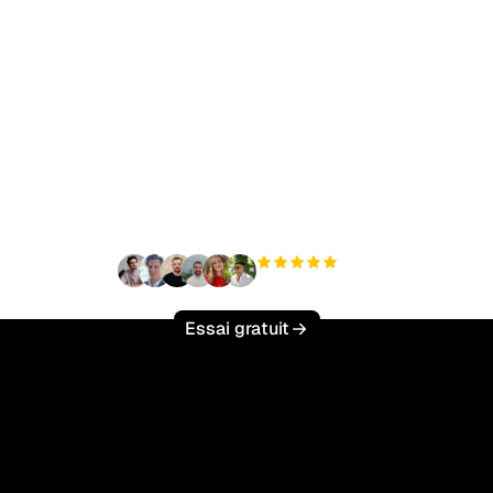
t à augmenter votre tr
organique sans effort 
+3 000
utilisateurs
Essai gratuit