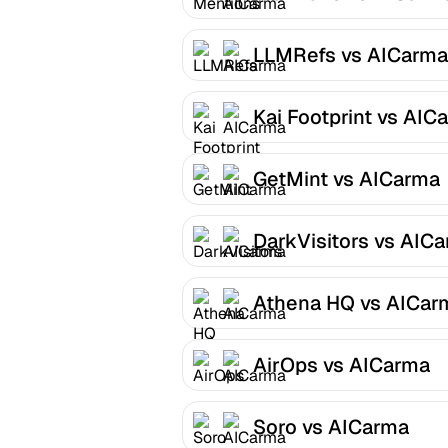
LLMRefs vs AICarma
Kai Footprint vs AIC
GetMint vs AICarma
DarkVisitors vs AIC
Athena HQ vs AICar
AirOps vs AICarma
Soro vs AICarma