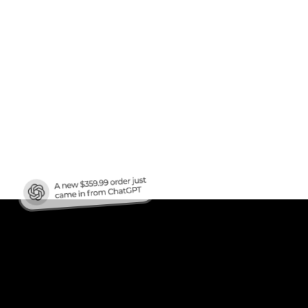
afic
?