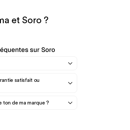
ma et Soro ?
réquentes sur Soro
antie satisfait ou
le ton de ma marque ?