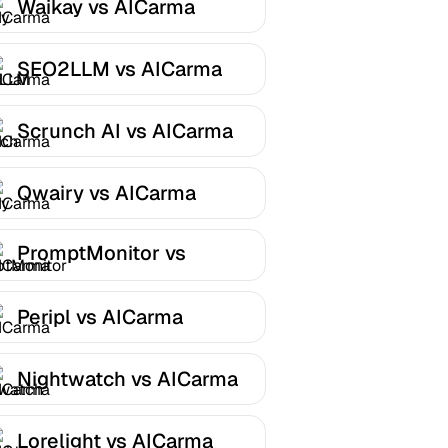
Waikay vs AICarma
SEO2LLM vs AICarma
Scrunch AI vs AICarma
Qwairy vs AICarma
PromptMonitor vs
AICarma
Peripl vs AICarma
Nightwatch vs AICarma
Lorelight vs AICarma