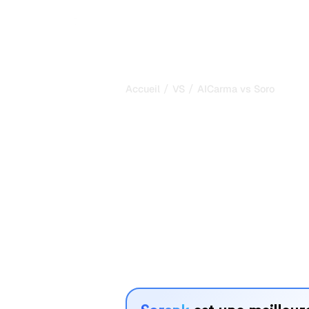
/
/
Accueil
VS
AICarma vs Soro
AICarma vs So
comparaison 
2026
AICarma et Soro sont deux outils pop
visibilité dans les systèmes d’IA, ma
vos besoins ?
Nous comparons leurs fonctionnalités,
avantages pour vous aider à choisir l
adapté à votre stratégie.