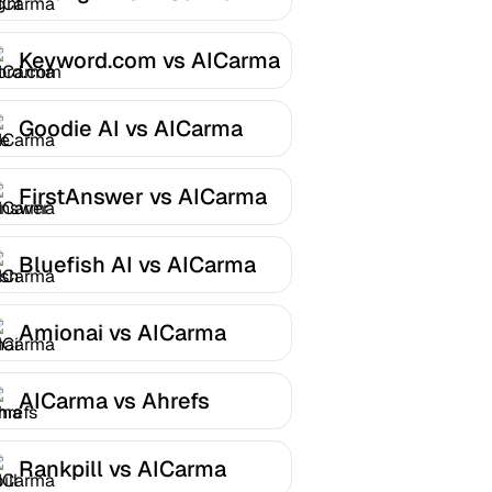
Keyword.com vs AICarma
Goodie AI vs AICarma
FirstAnswer vs AICarma
Bluefish AI vs AICarma
Amionai vs AICarma
AICarma vs Ahrefs
Rankpill vs AICarma