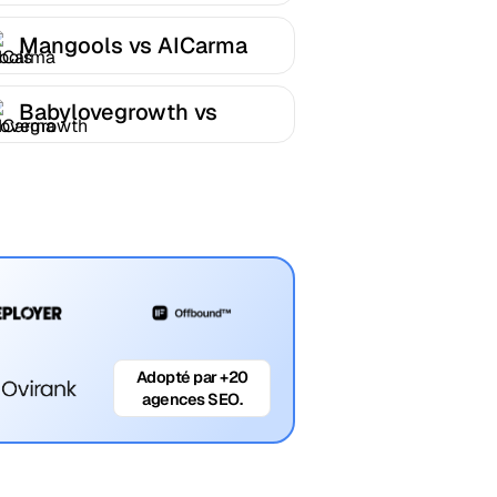
Mangools vs AICarma
Babylovegrowth vs
AICarma
Adopté par +20
agences SEO.