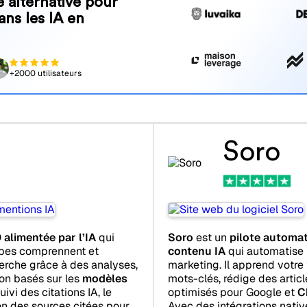
 alternative pour
ans les IA en
+2000 utilisateurs
Soro
alimentée par l’IA
qui
Soro
est un
pilote automa
ipes comprennent et
contenu IA
qui automatise 
herche grâce à des analyses,
marketing. Il apprend votr
on basés sur les
modèles
mots-clés, rédige des artic
uivi des citations IA, le
optimisés pour Google et
C
ion des sources citées pour
Avec des intégrations nativ