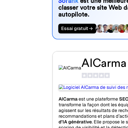
Sorank
est une meilleure
classer votre site Web d
autopilote.
Essai gratuit
AICarma
AICarma
est une plateforme
SEO 
transforme la façon dont les équ
agissent sur les résultats de rec
recommandations et plans d’acti
d’IA générative
. Elle propose le s
scoring de visibilité et la détect