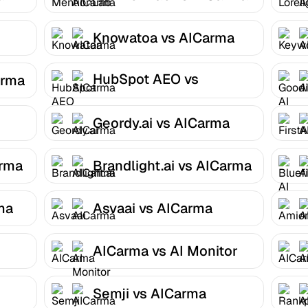
Knowatoa vs AICarma
HubSpot AEO vs
arma
AICarma
Geordy.ai vs AICarma
arma
Brandlight.ai vs AICarma
ma
Asvaai vs AICarma
AICarma vs AI Monitor
Semji vs AICarma