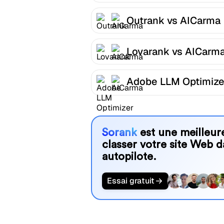
Outrank vs AICarma
Lovarank vs AICarm
Adobe LLM Optimize
AICarma
Sorank
est une meilleure
classer votre site Web d
autopilote.
Essai gratuit