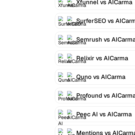
Xfunnel vs AICarma
SurferSEO vs AICar
Semrush vs AICarm
Relixir vs AICarma
Quno vs AICarma
Profound vs AICarm
Peec AI vs AICarma
Mentions vs AICarm