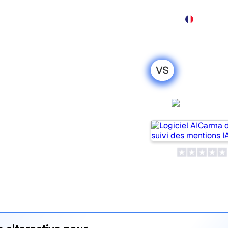
Produit
Tarification
Démo
Plus
VS
ro : ma
honnête pour
AICarm
ulaires pour suivre la
is lequel répond le mieux à
 leurs tarifs et leurs
’outil d’IA SEO le plus