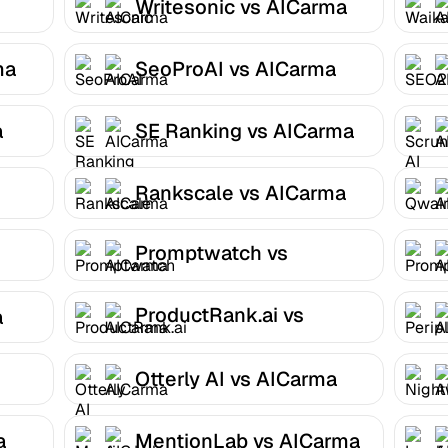
Writesonic vs AICarma
ma
SeoProAI vs AICarma
a
SE Ranking vs AICarma
Rankscale vs AICarma
Promptwatch vs
AICarma
ProductRank.ai vs
a
AICarma
Otterly AI vs AICarma
a
MentionLab vs AICarma